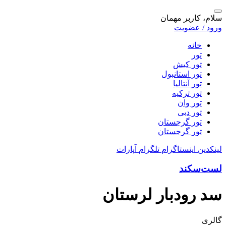
سلام، کاربر مهمان
ورود / عضویت
خانه
تور
تور کیش
تور استانبول
تور آنتالیا
تور ترکیه
تور وان
تور دبی
تور گرجستان
تور گرجستان
لینکدین
اینستاگرام
تلگرام
آپارات
لست‌سکند
سد رودبار لرستان
گالری