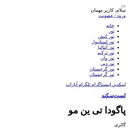
سلام، کاربر مهمان
ورود / عضویت
خانه
تور
تور کیش
تور استانبول
تور آنتالیا
تور ترکیه
تور وان
تور دبی
تور گرجستان
تور گرجستان
لینکدین
اینستاگرام
تلگرام
آپارات
لست‌سکند
پاگودا تی ین مو
گالری