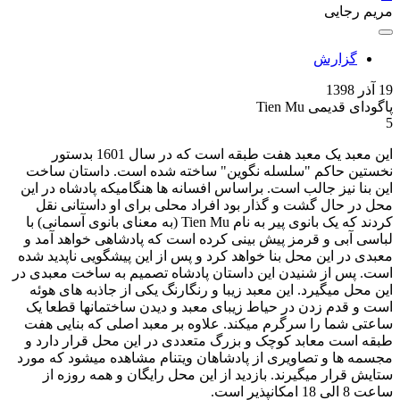
مریم رجایی
گزارش
19 آذر 1398
پاگودای قدیمی Tien Mu
5
این معبد یک معبد هفت طبقه است که در سال 1601 بدستور
نخستین حاکم "سلسله نگوین" ساخته شده است. داستان ساخت
این بنا نیز جالب است. براساس افسانه ها هنگامیکه پادشاه در این
محل در حال گشت و گذار بود افراد محلی برای او داستانی نقل
کردند که یک بانوی پیر به نام Tien Mu (به معنای بانوی آسمانی) با
لباسی آبی و قرمز پیش بینی کرده است که پادشاهی خواهد آمد و
معبدی در این محل بنا خواهد کرد و پس از این پیشگویی ناپدید شده
است. پس از شنیدن این داستان پادشاه تصمیم به ساخت معبدی در
این محل میگیرد. این معبد زیبا و رنگارنگ یکی از جاذبه های هوئه
است و قدم زدن در حیاط زیبای معبد و دیدن ساختمانها قطعا یک
ساعتی شما را سرگرم میکند. علاوه بر معبد اصلی که بنایی هفت
طبقه است معابد کوچک و بزرگ متعددی در این محل قرار دارد و
مجسمه ها و تصاویری از پادشاهان ویتنام مشاهده میشود که مورد
ستایش قرار میگیرند. بازدید از این محل رایگان و همه روزه از
ساعت 8 الی 18 امکانپذیر است.