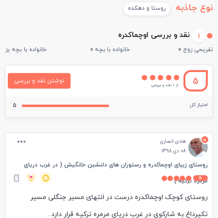
نوع جاذبه
روستا و دهکده
نقد و بررسی اوچماکدره
1
تفریحی زوج
0
خانواده با بچه
0
خانواده با بچه بزرگ
5
نوشتن نقد و بررسی
از 1 نقد و بررسی
امتیاز کل
5
5
هادی انصاری
08 دی 1398
روستای زیبای اوچماکدره و رستوران های دلنشین خانگیش ( در غرب دریای
5
مرمره ترکیه )
روستای کوچک اوچماکدره درست در انتهای مسیر جنگلی مسیر
تکیرداغ به شارکوی در غرب دریای مرمره ترکیه قرار دارد .