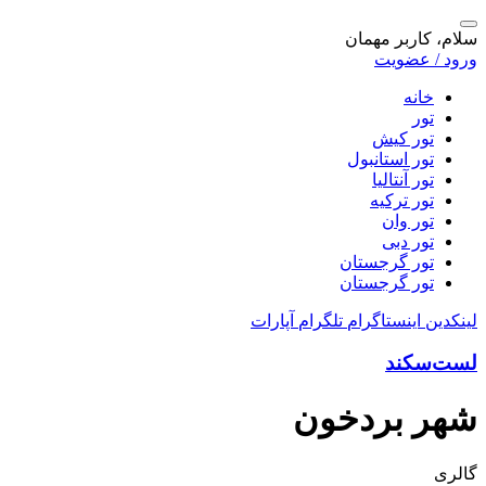
سلام، کاربر مهمان
ورود / عضویت
خانه
تور
تور کیش
تور استانبول
تور آنتالیا
تور ترکیه
تور وان
تور دبی
تور گرجستان
تور گرجستان
لینکدین
اینستاگرام
تلگرام
آپارات
لست‌سکند
شهر بردخون
گالری