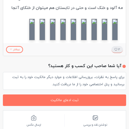
مه آلود و خنک است و حتی در تابستان هم میتوان از خنکای آنجا
لذت برد. بازارچه ای در نزدیکی آبشار جواهرده وجود دارد که انواع
محصولات محلی و صنایع دستی در آن موجود است. ییلاق جواهرده از
معروفترین ییلاقات رامسر است که در انتهای جاده سرسبز و دیدنی
جنگل صفارود و در ارتفاعات کوه های سماموس قرار دارد و هرساله
2
بیشتر
گردشکران بی شماری را به این منطقه میکشاند و باعث توریستی
آیا شما صاحب این کسب و کار هستید؟
شدن روستای جواهرده هم شده است. برای اقامت شب میتوان در
برای پاسخ به نظرات، بروزرسانی اطلاعات و موارد دیگر مالکیت خود را به ثبت
خانه های روستا هم ساکن شد ،اما اگر امکاناتش را داشته باشیم
برسانید و پنل اختصاصی خود را از ما دریافت کنید.
کمپ در ارتفاعات ییلاق جواهرده تجربه ای رویایی و خاص است.
ثبت ادعای مالکیت
نوشتن نقد و بررسی
ارسال عکس