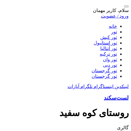
سلام، کاربر مهمان
ورود / عضویت
خانه
تور
تور کیش
تور استانبول
تور آنتالیا
تور ترکیه
تور وان
تور دبی
تور گرجستان
تور گرجستان
لینکدین
اینستاگرام
تلگرام
آپارات
لست‌سکند
روستای کوه سفید
گالری