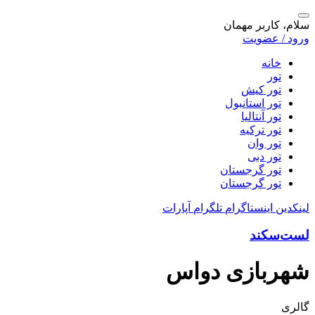
سلام، کاربر مهمان
ورود / عضویت
خانه
تور
تور کیش
تور استانبول
تور آنتالیا
تور ترکیه
تور وان
تور دبی
تور گرجستان
تور گرجستان
لینکدین
اینستاگرام
تلگرام
آپارات
لست‌سکند
شهربازی دواس
گالری