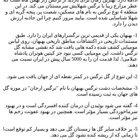
عطر مزارع زیبا با نرگس شهلایش سرمستتان می کند. در این
منطقه 4 نوع نرگس به نام های مسکین، شصت پر، پنجه گربه ای و
شهلا شناسایی شده است. بیایید مرور کنیم چرا این جاذبه ارزش
دیدن را دارد. ‌
1- بهبهان یکی از قدیمی ترین نرگسزارهای ایران را دارد. طبق
مستندات تاریخی در اکتشافات مناطق تاریخی بهبهان، روی لباس
مومیایی کشف شده دکمه هایی یافت شد که نقشی مشابه گل
نرگس داشت. این مومیایی کسی نبود جز کیتین هوتران پادشاه
عیلامی!. لذا قدمت آن را به 5000 سال پیش در ایران نسبت می
دهند. ‌
2- این تنوع از گل نرگس در کمتر نقطه ای از جهان یافت می شود. ‌
3- مشخصات دشت نرگس بهبهان با نام "نرگس ارجان" در موزه گل
های جهان به ثبت رسیده است. ‌
4- گفته می شود بوئیدن آن درمان کننده افسردگی است و در بهبود
سرماخوردگی بسیار مؤثر است. همچنین در بهبود عفونت زخم ها
نیز مؤثر است. ‌
5- بر خلاف سایر گل ها زمستان گل می دهد و بسیار کم توقع است!
تا زمانی که از ریشه کنده نشود گل می دهد. ‌