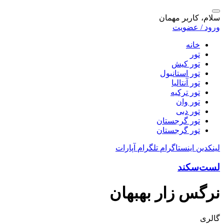
سلام، کاربر مهمان
ورود / عضویت
خانه
تور
تور کیش
تور استانبول
تور آنتالیا
تور ترکیه
تور وان
تور دبی
تور گرجستان
تور گرجستان
لینکدین
اینستاگرام
تلگرام
آپارات
لست‌سکند
نرگس زار بهبهان
گالری