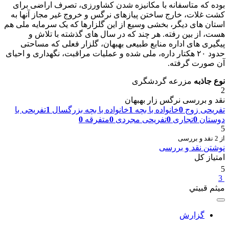
بوده که متاسفانه با مکانیزه شدن کشاورزی، تصرف اراضی برای
کشت غلات، خارج ساختن پیازهای نرگس و خروج غیر مجاز آنها به
استان های دیگر، بخشی وسیع از این گلزارها که یک سرمایه ملی هم
هست، از بین رفته. هر چند که در سال های گذشته با تلاش و
پیگیری های اداره منابع طبیعی بهبهان، گلزار فعلی که مساحتی
حدود ۲۰ هکتار داره، ملی شده و عملیات مراقبت، نگهداری و احیای
آن صورت گرفته.
نوع جاذبه
مزرعه گردشگری
2
نقد و بررسی نرگس زار بهبهان
تفریحی زوج
0
خانواده با بچه
1
خانواده با بچه بزرگسال
1
تفریحی با
دوستان
0
تجاری
0
تفریحی مجردی
0
متفرقه
0
5
از 2 نقد و بررسی
نوشتن نقد و بررسی
امتیاز کل
5
3
میثم قبيتي
گزارش