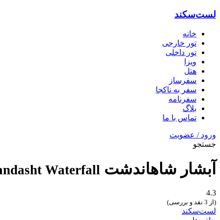
لست‌سکند
خانه
تور خارجی
تور داخلی
ویزا
هتل‌
سفرساز
سفر به ناکجا
سفرنامه
بلاگ
تماس با ما
ورود / عضویت
جستجو
آبشار شاهاندشت
ndasht Waterfall
4.3
(از 3 نقد و بررسی)
لست‌سکند