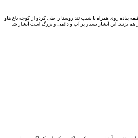
ر استان مازندران در روستای شاهاندشت در ۶۵ کیلو متری شهر آمل قرار دارد برای رسیدن به این آبشار باید از پل روستا حدود ۱۵ دقیقه پیاده روی همراه با شیب تند روستا را طی کردو از کوچه باغ هاو
 هم بزنید. این آبشار بسیار پر آب و دائمی و بزرگ است آبشار شا