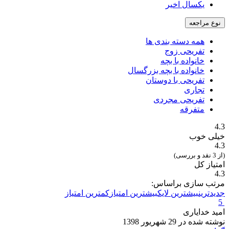
یکسال اخیر
نوع مراجعه
همه دسته بندی ها
تفریحی زوج
خانواده با بچه
خانواده با بچه بزرگسال
تفریحی با دوستان
تجاری
تفریحی مجردی
متفرقه
4.3
خیلی خوب
4.3
(از 3 نقد و بررسی)
امتیاز کل
4.3
مرتب سازی براساس:
جدیدترین
بیشترین لایک
بیشترین امتیاز
کمترین امتیاز
5
امید خدایاری
نوشته شده در 29 شهریور 1398