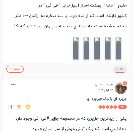
خلیج ” مایا ” بهشت اسرار آمیز جزایر ” فی فی ” در
دولت تایلند، حفظ جاذبه از پول درآوردن از جاذبه مهمتر بود.
کشور تایلند است که از سه طرف با سه صخره به ارتفاع 100 متر
محاصره شده است. داخل خلیج چند ساحل پنهان وجود دارد که اکثر
آنها کوچکند و بعضی از آنها وقتی مد از بین می رود ظاهر می شوند.
ساحل اصلی حدود 200 متر طول دارد که از شن های سفید و نرمی
پوشیده شده است.
20
بیشتر
خلیج مایا بعد از فیلمبرداری صحنه های فیلم "The Beach” با بازی
5
سپيده محمدي
لئوناردو دی کاپریو، یکی از جاذبه های گردشگری اصلی فی فی
23 آبان 1397
محسوب می شود.
جزيره اي با رنگ فيروزه اي
5
بهترین زمان برای سفر به خلیج مایا در فصل اوج توریست ها یعنی از
يكي از زيباترين جزايري كه در مجموعه جزاير #في_في وجود دارد
نوامبر تا آوریل است که دریای اندامان آرام است و دسترسی به خلیج
#مايا_بي است كه رنگ آبش هوش از سر انسان ميبرد.
آسان می شود.