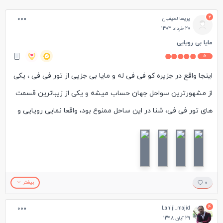
2
پریسا لطیفیان
20 خرداد 1404
مایا بی رویایی
5
اینجا واقع در جزیره کو فی فی له و مایا بی جزیی از تور فی فی ، یکی
از مشهورترین سواحل جهان حساب میشه و یکی از زیباترین قسمت
های تور فی فی، شنا در این ساحل ممنوع بود، واقعا نمایی رویایی و
زیبا داره، برای رسیدن به ساحل از یک مسیر چوبی جنگلی زیبا باید رد
بشین. مایابی واقعا زیباست. حتما در تور فی فی تاکید کنین بازید از
این ساحل هم شاملش باشه. اگر بدون تور به اینجا بخوایین برین
باید ورودی و مالیات بدین، ولی وقتی با تور وارد بشین جز خدمات
0
بیشتر
تور حساب میشه.
4
Lahiji_majid
29 آبان 1398