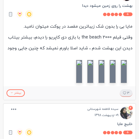
بهشت را روی زمین میشود دید1
5
مایا بی را بدون شک زیباترین مقصد در پوکت میتوان نامید.
وقتی فیلم the beach 2000 با بازی دی کاپریو را دیدم، بیشتر بیتاب
دیدن این بهشت شدم ، شاید اصلا باورم نمیشد که چنین جایی وجود
خارجی دارد یا نه!
وقتی قایق سرعتش را کم میکند و در ورودی بین کوه ها قرار
میگیری، چشمانت را چندباری میمالی تا مطمعن شوی که صحنه ی
روبرویت واقعیت است و خواب نیست.
3
بیشتر
بچند ماهی از سفرمان گذشته بود که شنیدم جهت جلوگیری از
4
سیده فاطمه شهرستانی
تخریبهای زیست محیطی، ورود توریستها را به جزیره ممنوع کرده اند.
09 اردیبهشت 1398
از این جهت که عده ی زیادی نمیتوانند این زیبایی را ببینند ناراحت
خلیج مایا
5
شدم ولی به جت حفظ این زیبایی خوشحال شدم که برای مردم و