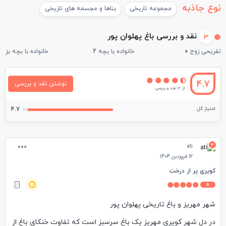
نوع جاذبه
مجموعه تاریخی
بناها و مجسمه های تاریخی
نقد و بررسی باغ پهلوان پور
3
تفریحی زوج
0
خانواده با بچه
2
خانواده با بچه بزرگ
4.7
نوشتن نقد و بررسی
از 3 نقد و بررسی
امتیاز کل
4.7
3
ati
12 فروردین 1404
کویری پر از درخت
5
شهر مهریز و باغ تاریخی پهلوان پور
در دل شهر کویری مهریز یک باغ سرسبز است که تفاوت خنکای باغ از