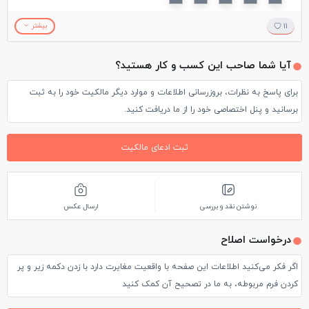
هدایت میکند. اگر گذرتان به شهر مهریز افتاد تجربه چند دقیقه ای
11
بیشتر
نشستن زیر سایه سار درختان و شنیدن صدای دلنشین آب را در
آیا شما صاحب این کسب و کار هستید؟
فضای آرام این باغ زیبا از دست ندهید.
برای پاسخ به نظرات، بروزرسانی اطلاعات و موارد دیگر مالکیت خود را به ثبت
برسانید و پنل اختصاصی خود را از ما دریافت کنید.
ثبت ادعای مالکیت
نوشتن نقد و بررسی
ارسال عکس
درخواست اصلاح
اگر فکر می‌کنید اطلاعات این صفحه با واقعیت مغایرت دارد با زدن دکمه زیر و پر
کردن فرم مربوطه، به ما در تصحیح آن کمک کنید