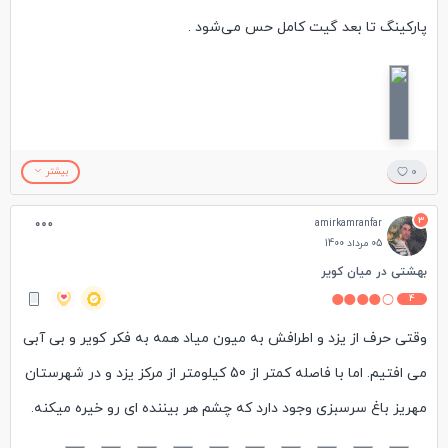
پارکینگ تا بعد گیت کامل حس می‌شود .
داخل یک پارکینگ که حتی یک متر سایه هم پیدا نمیشد پارک کردم .
بعد از پرداخت ورودی که نفری ۳۰ هزارتومان بود وارد باغ سرسبزی
شدیم .در کنار درب ورودی یک موزه مردم شناسی وجود دارد .
داخل باغ جوی های پر از آب وجود داشت و یک بنای قدیمی در وسط
0
بیشتر
باغ وجود داشت .
3
amirkamranfar
در انتهای باغ کافی شاپ بود که با قیمت های مناسب هم غذا و هم
05 مرداد 1400
نوشیدنی برای فروش داشت .
بهشتی در میان کویر
4
غرفه های شهرداری هم داخل باغ بود . غرفه نقاشی . غرفه عروسک
وقتی حرف از یزد و اطرافش به میون میاد همه به فکر کویر و بی آبی
سازی و کلی غرفه دیگه ….
می افتیم. اما با فاصله کمتر از 50 کیلومتر از مرکز یزد و در شهرستان
مهریز باغ سرسبزی وجود دارد که چشم هر بیننده ای رو خیره میکنه.
وجود جوی های روان از آب و سایه سارهایی که از وجود درختان پدید