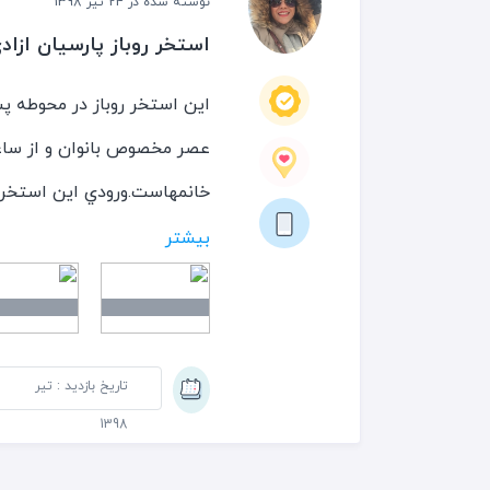
نوشته شده در 24 تیر 1398
استخر روباز پارسيان ازاد
استخر در دامنه كوه واقع شده
بیشتر
ميكند. داخل محوطه استخر س
تردميل و فروشگاه لوازم شنا و
معمولا اب استخر شفاف است ا
تاریخ بازدید : تیر
تغيير مواد ضدعفوني كننده ذ
1398