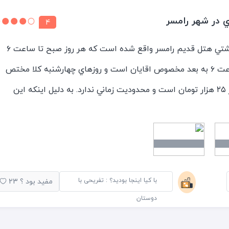
ي در شهر رامسر
4
اين استخر روباز در محوطه پشتي هتل قديم رامسر واقع شده است كه هر روز صبح تا ساعت ٦
عصر مخصوص بانوان و از ساعت ٦ به بعد مخصوص اقايان است و روزهاي چهارشنبه كلا مختص
خانمهاست.ورودي اين استخر ٢٥ هزار تومان است و محدوديت زماني ندارد. به دليل اينكه اين
 است منظره بسيار زيبايي دارد و واقعا شنا كردن را لذت بخش
وناي خشك، بخار ، صندلي هاي آفتاب گرفتن، وسايل ورزشي مثل
 اغذيه فروشي دارد. البته زماني كه ما رفتيم سونا خشك فعال نبود.
ما زماني كه ما به اين استخر رفتيم كمي اب كدر بود كه دليلش را
با کیا اینجا بودید؟ : تفریحی با
مفید بود ؟
23
كر كرده بودند. در مجموع تجربه اين اسخر بسيار لذت بخش بود.
دوستان