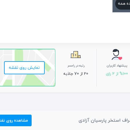
ه همه
پیشنهاد کاربران
رتبه در رامسر
نمایش روی نقشه
%100 از 2 رای
20 از 70 جاذبه
راف استخر پارسیان آزادی
مشاهده روی نق