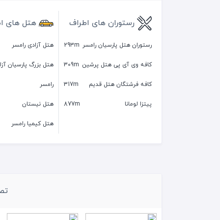
رستوران های اطراف
هتل های ا
رستوران هتل پارسیان رامسر
293m
هتل آزادی رامسر
کافه وی آی پی هتل پرشین
309m
هتل بزرگ پارسیان آزا
کافه فرشتگان هتل قدیم
317m
رامسر
پیتزا لومانا
877m
هتل نیستان
هتل کیمیا رامسر
تصا