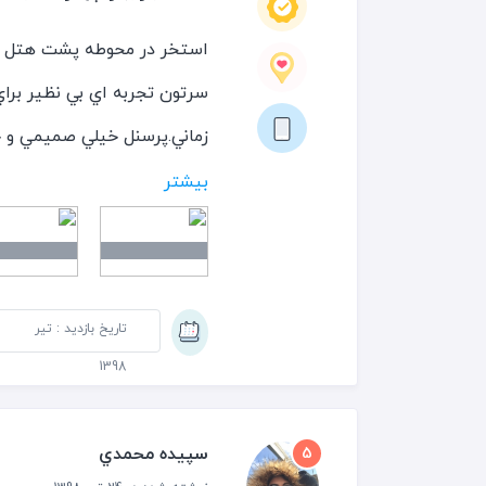
استخر در محوطه پشت هتل قرا
زماني.پرسنل خيلي صميمي و 
ميتونيد صبحانه رو در كنار 
بیشتر
جديدي كه استفاده كرده بود
عمقش خيلي كم بود.سوناي ب
تاریخ بازدید : تیر
1398
24 براي اقايان.
سپيده محمدي
5