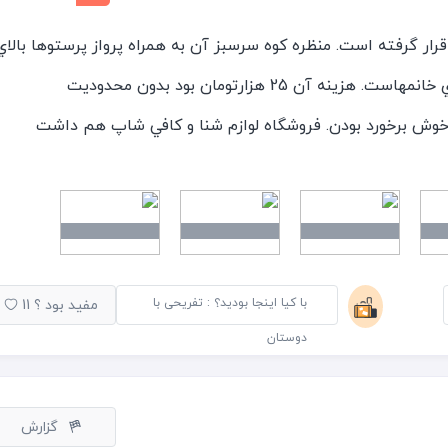
ر گرفته است. منظره كوه سرسبز آن به همراه پرواز پرستوها بالاي
سرتون تجربه اي بي نظير براي خانمهاست. هزينه آن 25 هزارتومان بود بدون محدوديت
خوش برخورد بودن. فروشگاه لوازم شنا و كافي شاپ هم داشت
استخر ميل كنيد.اب استخر تميز بود گرچه كف استخر بخاطر كلر
ن ديده نميشد.بيشتر مناسب كسانيست كه شنا بلدن و قسمت كم
خار و خشك هم داشت(يكم كوچيك هست) و ماساژ اما جكوزي نداره
.استخر براي كودكان بطور مجزا دارد(بنظرم آبش خيلي سرد بود). چهارشنبه ها از ساعت 9-24
با کیا اینجا بودید؟ : تفریحی با
مفید بود ؟
11
استخر براي خانم هاست.ساير روزهاي هفته از ساعت 9-18 براي استفاده خانم ها و از ساعت 18-
دوستان
گزارش