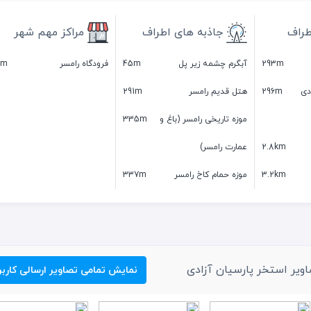
طراف
جاذبه های اطراف
مراکز مهم شهر
293m
آبگرم چشمه زیر پل
45m
فرودگاه رامسر
km
دی
296m
هتل قدیم رامسر
291m
موزه تاریخی رامسر (باغ و
335m
2.8km
عمارت رامسر)
3.2km
موزه حمام کاخ رامسر
337m
ویر استخر پارسیان آزادی
نمایش تمامی تصاویر ارسالی کاربر