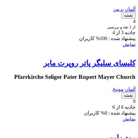
آلمان
برمن
نقشه
4
از 1 نقد و بررسی
جاذبه 3 از 4
پیشنهاد شده :
100% کاربران
نمایش
کلیسای سلیگر پاتر روپرت مایر
Pfarrkirche Seliger Pater Rupert Mayer Church
آلمان
مونیخ
نقشه
0
جاذبه 6 از 6
پیشنهاد شده :
0% کاربران
نمایش
رود ماین