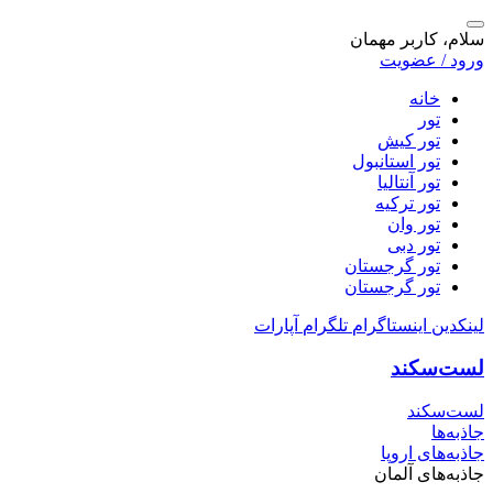
سلام، کاربر مهمان
ورود / عضویت
خانه
تور
تور کیش
تور استانبول
تور آنتالیا
تور ترکیه
تور وان
تور دبی
تور گرجستان
تور گرجستان
لینکدین
اینستاگرام
تلگرام
آپارات
لست‌سکند
لست‌سکند
جاذبه‌ها
جاذبه‌های اروپا
جاذبه‌های آلمان