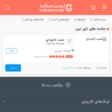
لست‌سکند
جاذبه‌ها
جاذبه‌های آسیا
جاذبه‌های ویتنام
جاذبه های تای نین
معبد کائودای
Cao Dai Temple
ویتنام
تای نین
نقشه
5
از 1 نقد و بررسی
جاذبه 1 از 1
پیشنهاد شده :
100% کاربران
نمایش
بازگشت به بالا
لینک‌های کاربردی