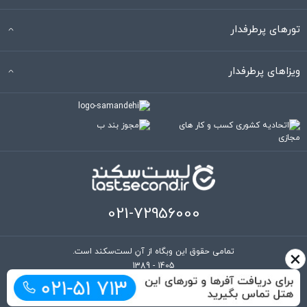
امکان استفاده برای ما مهیا نشد.
تورهای پرطرفدار
4-تسلط کارکنان به زبان انگلیسی کاملا مناسب بود و از نظر ارتباطی
به کوچکترین مشکلی بر نخوردیم .
ویزاهای پرطرفدار
5-کیفیت صبحانه هتل در حد متوسط بود ، تنوع اقلام صبحانه خوب
بود اما قاعدتا شما از یک هتل 5 ستاره توقع صبحانه به کاملترین
وجه ممکن را دارید که 70% توقع مرا برطرف کرد .
6-اندازه لابی هتل به نظر من متوسط بود و اما با همه مزایا و ویژگی
های مثبت این هتل ، محوطه لابی برای من واقعا جذاب نبود و
نورپردازی و سطح لوکس بودن برای هتل 5 ستاره مناسب ارزیابی
021-72956000
نشد.
×
تمامی حقوق این وبگاه از آنِ لست‌سکند است.
7-اتاق هتل اندازه کاملا مناسب حدود 35 متر با پنجره های سرتاسر
1389 - 1405
قدی و ویو بسیار زیبای باغ مربوط به هتل مقابل ، تمیزی اتاق ها
عالی ، تهویه هوا و سیستم گرمایش سرمایش کاملا مناسب و عالی ،