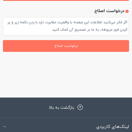
پس از چک اوت در ساعت 12 ظهر ، امکان استفاده از تمام امکانات
درخواست اصلاح
هتل ازجمله استخر و اسپا تا پایان شب و زمان پرواز برگشت برای ما
اگر فکر می‌کنید اطلاعات این صفحه با واقعیت مغایرت دارد با زدن دکمه زیر و پر
مهیا بود .
کردن فرم مربوطه، به ما در تصحیح آن کمک کنید
2-موقعیت مکانی هتل بسیار عالی در بلوار قاضی عثمان که انتهای
بلوار به میدان جمهوریت و مجسمه آتاتورک می رسد و آن طرف بلوار
درخواست اصلاح
هم به Gazi blv که از خیابان های اصلی منطقه کناک است ،
صرافی(odak doviz) با بهترین نرخ تبدیل هم دقیقا در تقاطع این دو
بلوار قرار دارد .
3-هتل در 8 طبقه روی زمین و 3 طبقه زیر زمین است که رستوران
هتل بنام Sky Fire در طبقه هشتم به صورت روباز(Roof Top) با ویو
زیبا می باشد و سرو تمام وعده های غذایی در این رستوران است ،
بازگشت به بالا
همچنین طبقه منفی 2 مرکز اسپا و ماساژ و استخر و طبقه منفی 3
لینک‌های کاربردی
مرکز ورزشی هتل است . استخر هتل نسبتا کوچک و البته آب سرد که