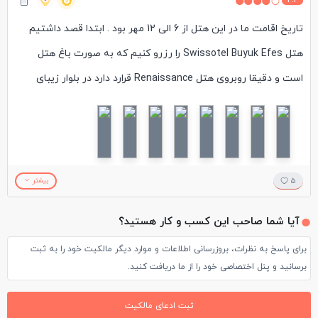
4.2
تاریخ اقامت ما در این هتل از 6 الی 12 مهر بود . ابتدا قصد داشتیم
هتل Swissotel Buyuk Efes را رزرو کنیم که به صورت باغ هتل
است و دقیقا روبروی هتل Renaissance قرارد دارد در بلوار زیبای
قاضی عثمان پاشا ، اما چون تعداد ما 3 نفر بود باید سوییت
میگرفتیم و باتوجه به افزایش قیمت تقریبا نفری 8 میلیونی برای
سوییت حدود 70 متری از انجام اینکار پشیمان شدم و هتل
Renaissance را رزرو کردم. این هتل هم به مانند هتل مذکور 5
5
بیشتر
ستاره هست با این تفاوت که یک ساختمان بزرگ است و از فضای
آیا شما صاحب این کسب و کار هستید؟
بیرونی و باغ خبری نیست . اما اگر از جنبه های مختلف مورد بررسی
برای پاسخ به نظرات، بروزرسانی اطلاعات و موارد دیگر مالکیت خود را به ثبت
قرار بگیرد میتوان بدین صورت گفت :
برسانید و پنل اختصاصی خود را از ما دریافت کنید.
1-ما ساعت 4 صبح به هتل رسیدیم و با نهایت همکاری کارکنان در
ساعت 10 صبح اتاق ما را در طبقه 6 تحویل دادند ، برای برگشت هم
ثبت ادعای مالکیت