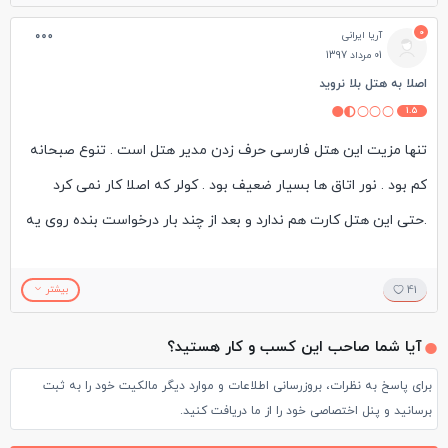
برای نظافت سرویس و اتاق و تعویض ملافه و بالش مراجعه نشد.
0
آریا ایرانی
پاسخگو هم نبودن . برای ما که صبح زود بیرون میرفتیم و آخر شب
01 مرداد 1397
برمیگشتیم همون چند ساعت هم قابل تحمل نبود .
اصلا به هتل بلا نروید
1.5
از دوستان تمنا میکنم حتی اگه هتل زیاد براشون مهم نست این هتل
تنها مزیت این هتل فارسی حرف زدن مدیر هتل است . تنوع صبحانه
رو به هیچ عنوان انتخاب نکنن. با تشکر
کم بود . نور اتاق ها بسیار ضعیف بود . کولر که اصلا کار نمی کرد
.حتی این هتل کارت هم ندارد و بعد از چند بار درخواست بنده روی یه
کاغذ ادرس را نوشت . اینترنت مدام قطع می شد .از لحاظ دسترسی بد
نبود چون پیاده تا میدان جمهوری ده دقیقه راه بود . لابی هتل بسیار
41
بیشتر
کوچک بود . تلویزیون اتاق مدل قدیمی و کار نمی کرد . هتل برای یک
آیا شما صاحب این کسب و کار هستید؟
زن و شوهر بود و ان را اداره می کردند و هر دو بسیار پررو بودند. در
برای پاسخ به نظرات، بروزرسانی اطلاعات و موارد دیگر مالکیت خود را به ثبت
این سه شبی که من آنجا بودم یکبار که شنیدم با یکی از مسافران
برسانید و پنل اختصاصی خود را از ما دریافت کنید.
دعوای بسیار شدیدی در حد خبر کردن پلیس داشته اند و یکبارم