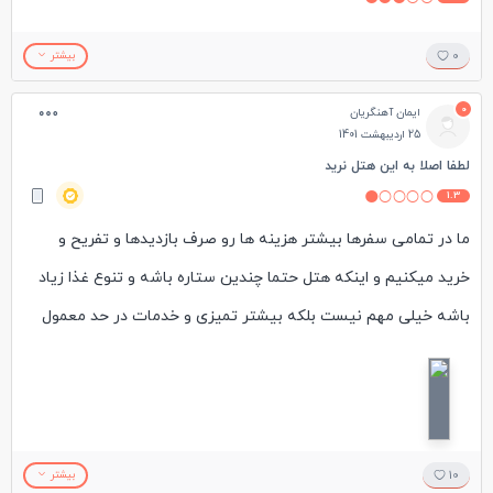
0
بیشتر
0
ایمان آهنگریان
25 اردیبهشت 1401
لطفا اصلا به این هتل نرید
1.3
ما در تمامی سفرها بیشتر هزینه ها رو صرف بازدیدها و تفریح و
خرید میکنیم و اینکه هتل حتما چندین ستاره باشه و تنوع غذا زیاد
باشه خیلی مهم نیست بلکه بیشتر تمیزی و خدمات در حد معمول
هم کافی هست ولی این مسافرخونه بین راهی جای هیچ حرفی رو
باقی نمیزاره. رسپشن که کلا جوابگو نیست . اتاقها شدیدا کثیف
تلویزیون خراب . حموم فاقد دوش . صبحانه افتضاح و هیچ مطابقتی
بین عکسها و واقعیت هتل وجود نداره. درکل 5 روز اقامت حتی یکبار
10
بیشتر