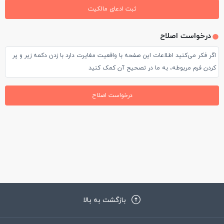
دیدم با یه خانم مسافر ایرانی داشتند جر و بحث می کردند . افراد تور
ثبت ادعای مالکیت
ما واقعا نجیب بودند که اعتراضی نکردند . این هتل در حد یک ستاره
درخواست اصلاح
هم نیست .
اگر فکر می‌کنید اطلاعات این صفحه با واقعیت مغایرت دارد با زدن دکمه زیر و پر
کردن فرم مربوطه، به ما در تصحیح آن کمک کنید
درخواست اصلاح
بازگشت به بالا