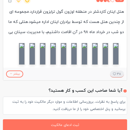
3.8
هتل اینان کاردشلر در منطقه اوزون گول ترابزون قراردارد.مجموعه ای
از چندین هتل هست که توسط برادران اینان اداره میشود.هتلی که ما
دو شب در خرداد ماه ۹۸ در آن اقامت داشتیم، با مدیریت سینان بی
بود.پسر جوان و خوش اخلاقی که از هیچ چیز کوتاهی نکرد تا لحظات
و روزهای خوشی به یادگار داشته باشیم.هتل در دو ساختمان کنار
هم بود.هر چند هتل در اصل ۴ ستاره بود اما این ستاره ها بیشتر
بخاطر موقعیت خاص جغرافیائی به آن داده شده بود.اتاق بنده تمیز،
38
بیشتر
ملافه ها بسیار نو و اتاق از هر نظر نظافت شده و خوب بود.جالب بود
آیا شما صاحب این کسب و کار هستید؟
که اتاقهای هتل فاقد یخچال، مینی بار، سیستم گرمایشی و
برای پاسخ به نظرات، بروزرسانی اطلاعات و موارد دیگر مالکیت خود را به ثبت
سرمایشی و سافتی باکس بود.بخاطر خنک بودن در شب، نیازی به
برسانید و پنل اختصاصی خود را از ما دریافت کنید.
کولر نداشتیم.اتاقهای ساختمان شماره یک هتل در یک طبقه فوقانی
بود و ساختمان شماره دو در ۵ طبقه بود که هر طبقه ۵ اتاق داشت.
ثبت ادعای مالکیت