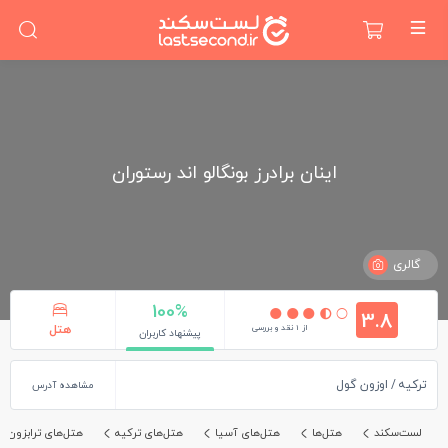
اینان برادرز بونگالو اند رستوران
گالری
100%
3.8
از 1 نقد و بررسی
هتل
پیشنهاد کاربران
ترکیه
اوزون گول
مشاهده آدرس
لست‌سکند
هتل‌ها
هتل‌های آسیا
هتل‌های ترکیه
هتل‌های ترابزون