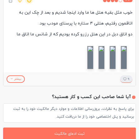
4.3
خوب مثل بقیه هتل ها ما وارد اینجا شدیم و بعد از چک این به
اتاقمون رفتیم، هتلی ۴ ستاره با پرسنای مودب بود.
دو اتاق دبل در این هتل رزرو کرده بودیم که از شانس ما اتاق ما
کولرش خراب بود و تا روز آخر هم نیومدن درستش کنند و فقط می
گفتند میایم. روی مایع دیوارکوبش نوشته شده بود هم نرم کننده مو
و هم شامپو : )) فکر کنم خودش هوشمندانه تصمیم می گرفت کی
شامپو باشه کی نرم کننده.
9
بیشتر
صبحانه اش عالی و بسیار متنوع بود. و هتل در فاصله ۵ دقیقه ای از
آیا شما صاحب این کسب و کار هستید؟
مترو و پایانه اتوبوسرانی قرار داره.
برای پاسخ به نظرات، بروزرسانی اطلاعات و موارد دیگر مالکیت خود را به ثبت
اینترنت وای فای رایگان در کل طبقات و لابی هتل ساپورت میشه و از
برسانید و پنل اختصاصی خود را از ما دریافت کنید.
نظر قیمت هم در رنج مناسبی برای اقامت هستش.
#ترکیه_گردی #ازمیر #سفرباطلوع
ثبت ادعای مالکیت