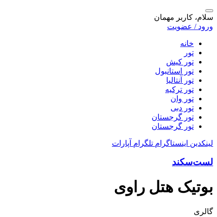
سلام، کاربر مهمان
ورود / عضویت
خانه
تور
تور کیش
تور استانبول
تور آنتالیا
تور ترکیه
تور وان
تور دبی
تور گرجستان
تور گرجستان
لینکدین
اینستاگرام
تلگرام
آپارات
لست‌سکند
بوتیک هتل راوی
گالری