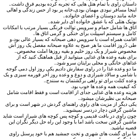
داستان راوی با تمام هتل هایی که تجربه کرده بودیم فرق داشت..
اینجا مسافر نبودی مهمان بودی،خانه پر بود از حس زندگی و اهالی
خانه مانند دوستان و اعضای خانواده..
بوتیک هتلی که با عشق خانواده ای دایر شده..
اتاق ها شامل حمام و سرویس توالت فرنگی بسیار مرتب با امکانات
کامل و سیستم اسپیلت برای خنکی و گرمی اتاق ها..
اقامت همراه است با سرویس دهی صبحانه که بسیار عالی بود،و
طی 5روز اقامت ما هر صبح به علاوه صبحانه مفصل یک روز آش
مخصوص شیراز و یک روز حلیم و بقیه روزها املت مخصوص..
برای بقیه وعده های غذایی میتوانید از قبل هماهنگ کنید که از
غذاهای خانگی و محلی برایتان سرو شود..
ما دو وعده غذا را در راوی سفارش دادیم یکی روز اول دمی گوجه
با شامی و سالاد شیرازی و دوغ و وعده روز آخر قورمه سبزی و یک
وعده کتلت برای تو راهی برگشتمان به سنندج..
که کیفیت همه وعده ها خوب بود.
هزینه وعده های غذایی جدای از اقامت است و فقط اقامت شامل
صبحانه بی نظیرشان میشود..
یکی دیگر از مزیت های راوی راهنمای گردش در شهر است و برای
ماشین گرفتن دچار دردسر نمیشوید..
چون راوی در بافت قدیمی و کوچه پس کوچه های شیراز است شاید
ماشین گرفتن سخت باشد اما با وجود این راه حل دیگر نگران این
قضیه نباشید.
ما برای گشت های شهری و تخت جمشید هم با خود پرسنل راوی