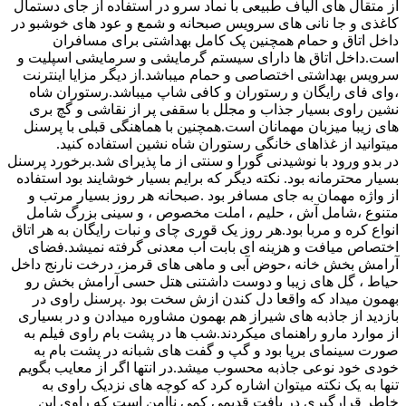
از متقال های الیاف طبیعی با نماد سرو در استفاده از جای دستمال
کاغذی و جا نانی های سرویس صبحانه و شمع و عود های خوشبو در
داخل اتاق و حمام همچنین پک کامل بهداشتی برای مسافران
است.داخل اتاق ها دارای سیستم گرمایشی و سرمایشی اسپلیت و
سرویس بهداشتی اختصاصی و حمام میباشد.از دیگر مزایا اینترنت
،وای فای رایگان و رستوران و کافی شاپ میباشد.رستوران شاه
نشین راوی بسیار جذاب و مجلل با سقفی پر از نقاشی و گچ بری
های زیبا میزبان مهمانان است.همچنین با هماهنگی قبلی با پرسنل
میتوانید از غذاهای خانگی رستوران شاه نشین استفاده کنید.
در بدو ورود با نوشیدنی گورا و سنتی از ما پذیرای شد.برخورد پرسنل
بسیار محترمانه بود. نکته دیگر که برایم بسیار خوشایند بود استفاده
از واژه مهمان به جای مسافر بود .صبحانه هر روز بسیار مرتب و
متنوع ،شامل آش ، حلیم ، املت مخصوص ، و سینی بزرگ شامل
انواع کره و مربا بود.هر روز یک قوری چای و نبات رایگان به هر اتاق
اختصاص میافت و هزینه ای بابت آب معدنی گرفته نمیشد.فضای
آرامش بخش خانه ،حوض آبی و ماهی های قرمز، درخت نارنج داخل
حیاط ، گل های زیبا و دوست داشتنی هتل حسی آرامش بخش رو
بهمون میداد که واقعا دل کندن ازش سخت بود .پرسنل راوی در
بازدید از جاذبه های شیراز هم بهمون مشاوره میدادن و در بسیاری
از موارد مارو راهنمای میکردند.شب ها در پشت بام راوی فیلم به
صورت سینمای برپا بود و گپ و گفت های شبانه در پشت بام به
خودی خود نوعی جاذبه محسوب میشد.در انتها اگر از معایب بگویم
تنها به یک نکته میتوان اشاره کرد که کوچه های نزدیک راوی به
خاطر قرارگیری در بافت قدیمی کمی ناامن است که راوی این