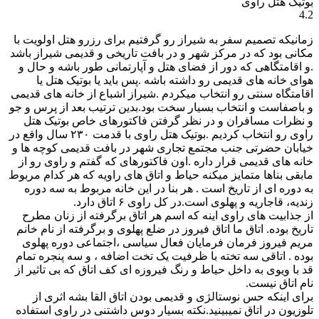
بوتیک هتل راوی
4.2
زمانیکه تصمیم سفر به شیراز رو گرفتیم برای رزرو هتل اولویت با
مکانی بود که در مرکز شهر و در بافت تاریخی و قدیمی شیراز باشد
.و اقامتگاهی که دور از فضای هتل و آپارتمانی طور باشه و حال و
هوای خانه های قدیمی رو داشته باشه .پس باید یا بوتیک هتل یا
اقامتگاه سنتی رو انتخاب میکردم .شیراز اشباع از خانه های قدیمی
و باصفاست و انتخاب بسیار سخت بود.بدین ترتیب بعد از پرس و جو
و نظرات مسافران و در نظر گرفتن فاکتورهای خاص بوتیک هتل
راوی رو انتخاب کردیم .بوتیک هتل راوی با قدمت ۲۳۰ سال واقع در
خیابان حضرتی جنب مجتمع تجاری شهر در بافت قدیمی کوچه ها و
خانه های قدیمی قرار داره .اون فاکتورهای که گفتم و راوی رو از
مابقی بناها متمایز میکنه حیاط و اتاق های راویه که هر کدام مربوط
به دوره ای از تاریخ است . هر بنا در این خانه مربوط به سه دوره
زندیه، قاجاریه و پهلوی است.در کل راوی ۶ اتاق دارد.
از جذابیت های راوی اینه که اسم هر اتاق برگرفته از زنان مطرح
تاریخ بوده. اتاق ما اتاق فیروز در ضلع پهلوی و برگرفته از نام خانم
مریم فیروز فرمان فرمایان فعال سیاسی ،اجتماعی دوره پهلوی
بوده . اتاقی سه تخته با ظرفیت یک تخت اضافه ، و سه پنجره تمام
قد با ویوی به داخل حیاط و رنگ فیروزه ای کف اتاق که بی تاثیر از
نام اتاق نیست.
برای اینکه حس نوستالژی و قدیمی بودن اتاق القا بشه اثری از
تلوزیون در اتاق نمیبینید.نکته بسیار دوس داشتنی در راوی استفاده