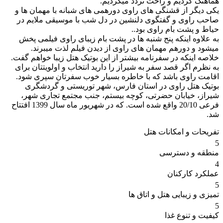
هماهنگ کردیم و راحت تردد میکردیم.
یکی دیگر از قشنگی های راوی دورهمی های شبانه با مهمان ها و
صاحب راوی و گفتگوی دلنشین در دل شب با موسیقی ملایم در
حیاط و پشت بام راوی بود..
به علاوه اینکه پنج شنبه ها در پشت بام زیبای راوی فیلمی پخش
میشود و دورهم مهمان های راوی از دیدن فیلم لذت میبرند.
خلاصه اینکه در سفرنامه بیشتر از این بوتیک هتل زیبا خواهم گفت.
به نظرم اگر قصد سفر به شیراز را دارید انتخاب و اولویتتان برای
اقامت راوی باشد که با خاطره بسیار خوب سفرتان سپری شود.
بوتیک هتل راوی در استان فارس، شهر توریستی و گردشگری
شیراز، خیابان حضرتی، کوچه بیستم، جنب مجتمع تجاری شهر،
فرعی 20/10 واقع شده است. که در شهریور ماه سال 1399 افتتاح
شد.
تفریحات و امکانات هتل
5
منطقه و دسترسی
4
عملکرد کارکنان
5
تمیزی و زیبایی هتل و اتاق ها
5
کیفیت و تنوع غذا