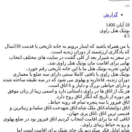
گزارش
18 آبان 1400
بوتیک هتل راوی
4.5
با من همراه باشید که اینبار برویم به خانه تاریخی با قدمت 230سال
که یادگاری ارزشمند از دوران زندیه است..
در سفر به شیراز بعد از کلی گشت در سایت های مختلف انتخاب
نهایی برای اقامت مان بوتیک هتل راوی شد..
اولین تجربه بوتیک هتل ما با این خانه تاریخی رقم خورد..
بوتیک هتل راوی با بافتی کاملا سنتی دارای سه ضلع با معماری
دوران زندیه، قاجاریه و پهلوی می شود که در سه طبقه ساخته شده
و دارای حیاطی بزرگ و دلباز و 6 اتاق است.
هر یک از اتاق ها در راوی داستانی دارد و اسمی زیبا از زنان موفق
هر دوره از تاریخ که انگار اتاق روح دارد.
اتاق فیروز با سه پنجره تمام قد روبه حیاط..
اتاق دولتشاه،اتاق ملک شاه،اتاق شهدخت،اتاق سلما،و زیباترین و
قدیمی ترین اتاق ،اتاق پری جهان..
اتاقی که ما برای اقامت انتخاب کردیم اتاق فیروز بود در ضلع پهلوی
و رو به حیاط زیبای راوی..
شاید اوایل فکر میکردیم یک جای شیک برای اقامت است اما