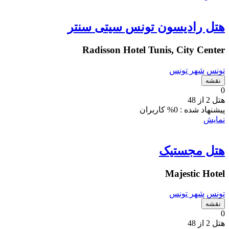
هتل رادیسون تونس سیتی سنتر
Radisson Hotel Tunis, City Center
تونس
شهر تونس
نقشه
0
هتل 2 از 48
پیشنهاد شده :
0% کاربران
نمایش
هتل مجستیک
Majestic Hotel
تونس
شهر تونس
نقشه
0
هتل 2 از 48