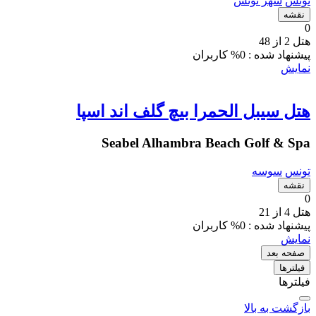
تونس
شهر تونس
نقشه
0
هتل 2 از 48
پیشنهاد شده :
0% کاربران
نمایش
هتل سیبل الحمرا بیچ گلف اند اسپا
Seabel Alhambra Beach Golf & Spa
تونس
سوسه
نقشه
0
هتل 4 از 21
پیشنهاد شده :
0% کاربران
نمایش
صفحه بعد
فیلتر‌ها
فیلترها
بازگشت به بالا