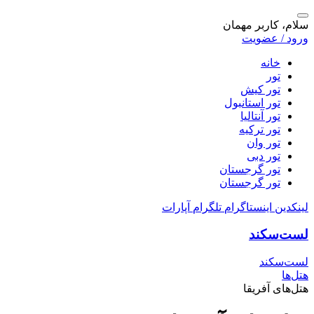
سلام، کاربر مهمان
ورود / عضویت
خانه
تور
تور کیش
تور استانبول
تور آنتالیا
تور ترکیه
تور وان
تور دبی
تور گرجستان
تور گرجستان
لینکدین
اینستاگرام
تلگرام
آپارات
لست‌سکند
لست‌سکند
هتل‌ها
هتل‌های آفریقا