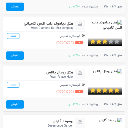
هتل 107 از 351
پیشنهاد شده :
0% کاربران
نمایش
هتل دیاموند دات اکس کامپانی
Hotel Diamond Dat Exx company
گرجستان
تفلیس
نقشه
0
هتل 107 از 351
پیشنهاد شده :
0% کاربران
نمایش
هتل رویال پالاس
Royal Palace Hotel
گرجستان
تفلیس
نقشه
0
هتل 107 از 351
پیشنهاد شده :
0% کاربران
نمایش
بوموند گاردن
Beaumonde Garden