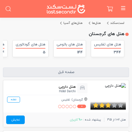
لست‌سکند
هتل‌ها
هتل‌های آسیا
هتل های گرجستان
هتل های تفلیس
هتل های باتومی
هتل های گودائوری
هتل
4
5
144
344
صفحه قبل
هتل دارچی
Hotel Darchi
گرجستان
تفلیس
نقشه
0
هتل 107 از 351
پیشنهاد شده :
0% کاربران
نمایش