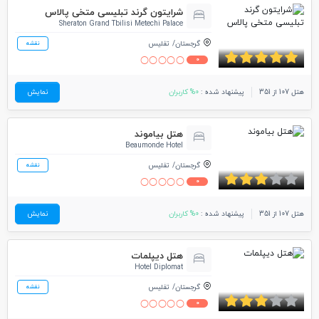
شرایتون گرند تبلیسی متخی پالاس
Sheraton Grand Tbilisi Metechi Palace
گرجستان
تفلیس
نقشه
0
هتل 107 از 351
پیشنهاد شده :
0% کاربران
نمایش
هتل بیاموند
Beaumonde Hotel
گرجستان
تفلیس
نقشه
0
هتل 107 از 351
پیشنهاد شده :
0% کاربران
نمایش
هتل دیپلمات
Hotel Diplomat
گرجستان
تفلیس
نقشه
0