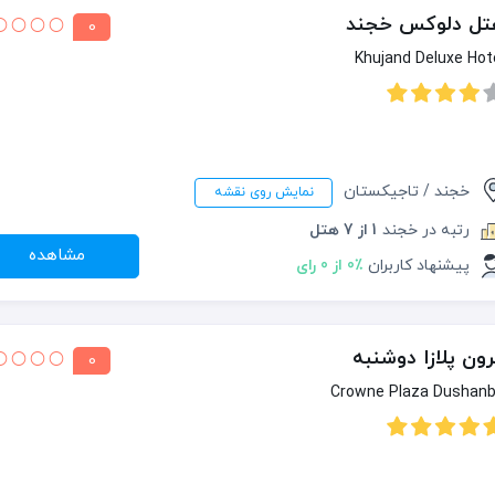
تل دلوکس خجند
0
Khujand Deluxe Hot
خجند / تاجیکستان
نمایش روی نقشه
رتبه در خجند
1 از 7 هتل
مشاهده
پیشنهاد کاربران
0٪ از 0 رای
ون پلازا دوشنبه
0
Crowne Plaza Dushan