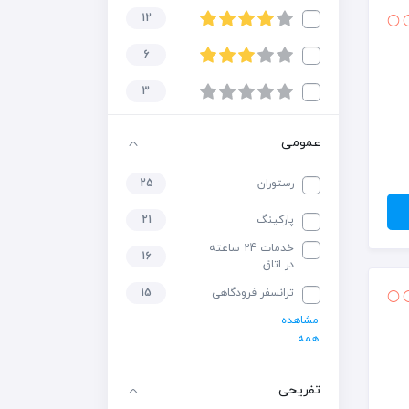
12
6
3
عمومی
رستوران
25
پارکینگ
21
خدمات 24 ساعته
16
در اتاق
ترانسفر فرودگاهی
15
مشاهده
همه
تفریحی