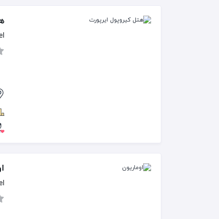
هت
el
او
el