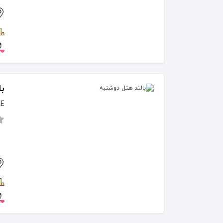
با
BE