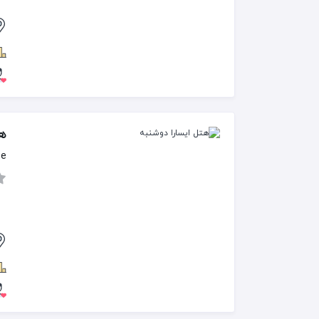
هت
be