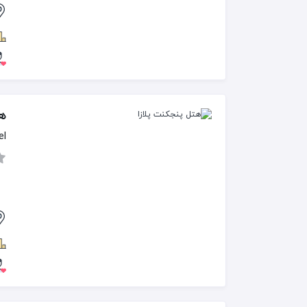
هت
el