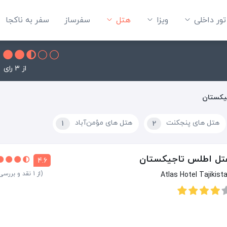
تور داخلی
ویزا
هتل‌
سفرساز
سفر به ناکجا
از 3 رای
یکستان
هتل های پنجکنت
هتل های مؤمن‌آباد
1
2
تل اطلس تاجیکستان
4.6
(از 1 نقد و بررسی)
Atlas Hotel Tajikist