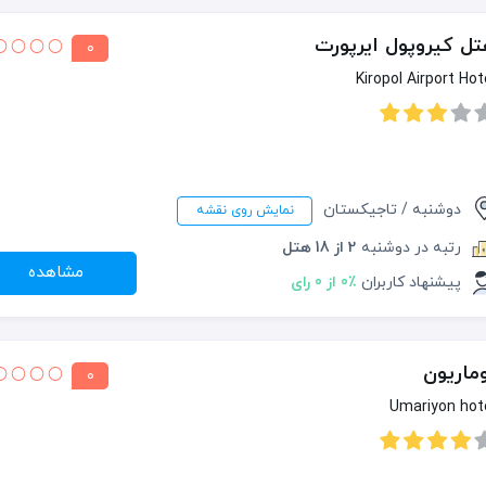
ل کیروپول ایرپورت
0
Kiropol Airport Hot
دوشنبه / تاجیکستان
نمایش روی نقشه
رتبه در دوشنبه
2 از 18 هتل
مشاهده
پیشنهاد کاربران
0٪ از 0 رای
ماریون
0
Umariyon hot