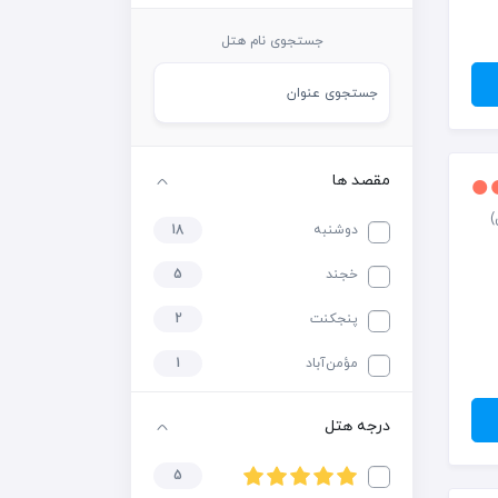
جستجوی نام هتل
مقصد ها
دوشنبه
18
خجند
5
پنجکنت
2
مؤمن‌آباد
1
درجه هتل
5