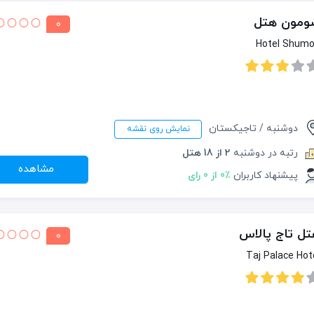
ومون هتل
0
Hotel Shum
دوشنبه / تاجیکستان
نمایش روی نقشه
رتبه در دوشنبه
2 از 18 هتل
مشاهده
پیشنهاد کاربران
0٪ از 0 رای
ل تاج پالاس
0
Taj Palace Hot