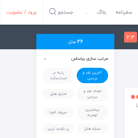
سفرنامه
بلاگ
...
جستجو
ورود / عضویت
2.3
26
هتل
مرتب سازی براساس
آخرین نقد و
رتبه در
بررسی
لست‌سکند
تعداد نقد و
امتیاز هتل
بررسی
بیشترین
حروف الفبا
توصیه
ستاره هتل
پر بازدید ترین