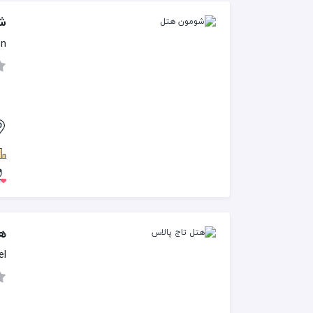
ش
on
هت
el