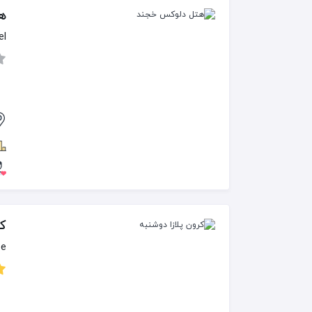
ه
el
کر
be