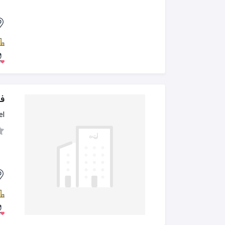
فی
el