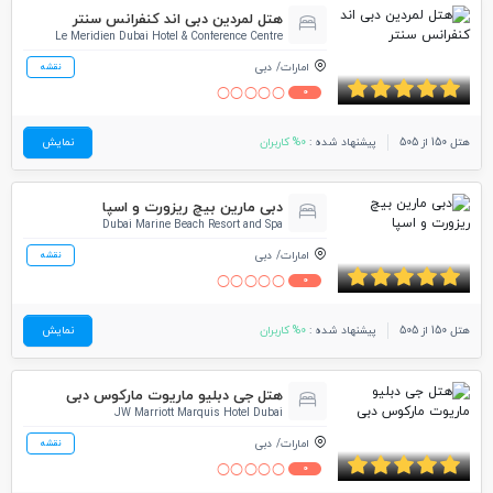
هتل لمردین دبی اند کنفرانس سنتر
Le Meridien Dubai Hotel & Conference Centre
امارات
دبی
نقشه
0
هتل 150 از 505
پیشنهاد شده :
0% کاربران
نمایش
دبی‌ مارین بیچ ریزورت و اسپا
Dubai Marine Beach Resort and Spa
امارات
دبی
نقشه
0
هتل 150 از 505
پیشنهاد شده :
0% کاربران
نمایش
هتل جی دبلیو ماریوت مارکوس دبی
JW Marriott Marquis Hotel Dubai
امارات
دبی
نقشه
0