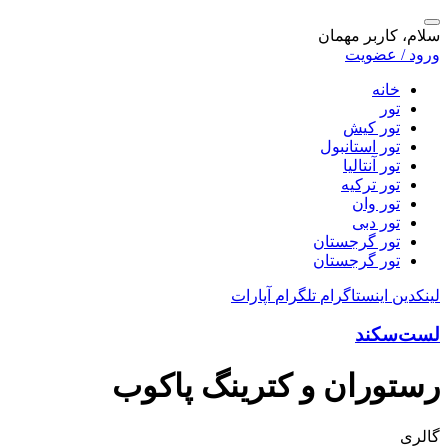
سلام، کاربر مهمان
ورود / عضویت
خانه
تور
تور کیش
تور استانبول
تور آنتالیا
تور ترکیه
تور وان
تور دبی
تور گرجستان
تور گرجستان
لینکدین
اینستاگرام
تلگرام
آپارات
لست‌سکند
رستوران و کترینگ پاکوب
گالری