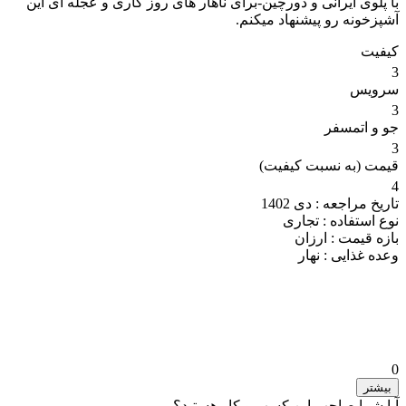
با پلوی ایرانی و دورچین-برای ناهار های روز کاری و عجله ای این
آشپزخونه رو پیشنهاد میکنم.
کیفیت
3
سرویس
3
جو و اتمسفر
3
قیمت (به نسبت کیفیت)
4
تاریخ مراجعه :
دی 1402
نوع استفاده :
تجاری
بازه قیمت :
ارزان
وعده غذایی :
نهار
0
بیشتر
آیا شما صاحب این کسب و کار هستید؟