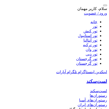
سلام، کاربر مهمان
ورود / عضویت
خانه
تور
تور کیش
تور استانبول
تور آنتالیا
تور ترکیه
تور وان
تور دبی
تور گرجستان
تور گرجستان
لینکدین
اینستاگرام
تلگرام
آپارات
لست‌سکند
لست‌سکند
رستوران‌ها
رستوران‌های آسیا
رستوران‌های ایران