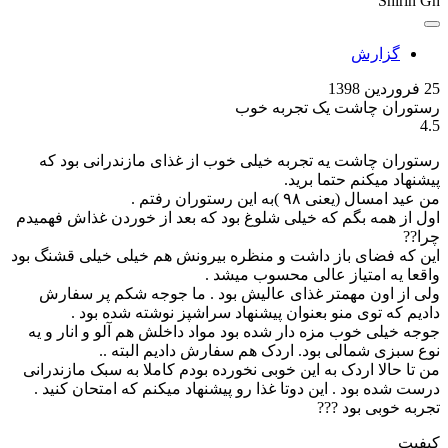
Shirin Gh
گزارش
25 فروردین 1398
رستوران چاشت یک تجربه خوب
4.5
رستوران چاشت یه تجربه خیلی خوب از غذای مازندرانی بود که
پیشنهاد میکنم حتما برید.
من عید امسال (یعنی ۹۸ )به این رستوران رفتم .
اول از همه بگم که خیلی شلوغ بود که بعد از خوردن غذاش فهمیدم
چرا??
این که فضای باز داشت و منظره بیرونش هم خیلی خیلی قشنگ بود
واقعا یه امتیاز عالی محسوب میشد .
ولی از اون مهمتر غذای عالیش بود . ما جوجه شکم پر سفارش
دادیم که توی منو بعنوان پیشنهاد سراشپز نوشته شده بود .
جوجه خیلی خوب مزه دار شده بود مواد داخلش هم آلو و انار و یه
نوع سبزی شمالی بود. اردک هم سفارش دادیم البته ..
من تا حالا اردک به این خوبی نخورده بودم کاملا به سبک مازندرانی
درست شده بود . این دوتا غذا رو پیشنهاد میکنم که امتحان کنید .
تجربه خوبی بود ???
کیفیت