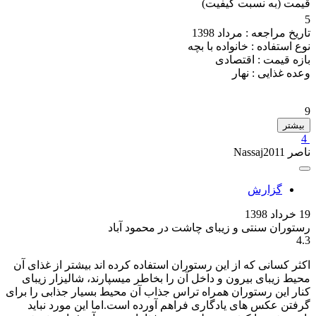
قیمت (به نسبت کیفیت)
5
تاریخ مراجعه :
مرداد 1398
نوع استفاده :
خانواده با بچه
بازه قیمت :
اقتصادی
وعده غذایی :
نهار
9
بیشتر
4
ناصر Nassaj2011
گزارش
19 خرداد 1398
رستوران سنتی و زیبای چاشت در محمود آباد
4.3
اکثر کسانی که از این رستوران استفاده کرده اند بیشتر از غذای آن
محیط زیبای بیرون و داخل آن را بخاطر میسپارند، شالیزار زیبای
کنار این رستوران همراه تراس جذاب آن محیط بسیار جذابی را برای
گرفتن عکس های یادگاری فراهم آورده است‌.اما این مورد نباید