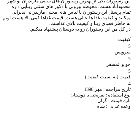
این رستوران یکی از بهترین رستوران های سنتی مازندران تو شهر
محمودآباد هست. محوطه بیرونی با دکور های سنتی زیبایی داره.
تمام پرسنل این رستوران با لباس های محلی مازندرانی پذیرایی
میکنند و کیفیت غذا ها عالی هست. قیمت غذاها کمی بالا هست اونم
به خاطر فضای زیبا و کیفیت بالای غذاست.
در کل من این رستوران رو به دوستان پیشنهاد میکنم‌.
کیفیت
5
سرویس
5
جو و اتمسفر
5
قیمت (به نسبت کیفیت)
4
تاریخ مراجعه :
مهر 1398
نوع استفاده :
تفریحی با دوستان
بازه قیمت :
گران
وعده غذایی :
شام