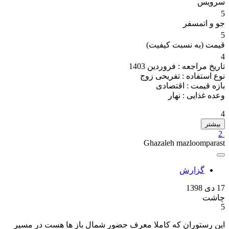
سرویس
5
جو و اتمسفر
5
قیمت (به نسبت کیفیت)
4
تاریخ مراجعه :
فروردین 1403
نوع استفاده :
تفریحی زوج
بازه قیمت :
اقتصادی
وعده غذایی :
نهار
4
بیشتر
2
Ghazaleh mazloomparast
گزارش
17 دی 1398
چاشت
5
این رستوران که کاملا معرف حضور شمال باز ها هست در مسیر