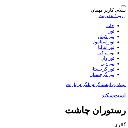
سلام، کاربر مهمان
ورود / عضویت
خانه
تور
تور کیش
تور استانبول
تور آنتالیا
تور ترکیه
تور وان
تور دبی
تور گرجستان
تور گرجستان
لینکدین
اینستاگرام
تلگرام
آپارات
لست‌سکند
رستوران چاشت
گالری