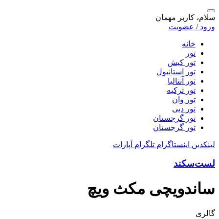
سلام، کاربر مهمان
ورود / عضویت
خانه
تور
تور کیش
تور استانبول
تور آنتالیا
تور ترکیه
تور وان
تور دبی
تور گرجستان
تور گرجستان
لینکدین
اینستاگرام
تلگرام
آپارات
لست‌سکند
ساندویچی مکث ویچ
گالری