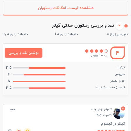
مشاهده لیست امکانات رستوران
نقد و بررسی رستوران سنتی گیلار
2
تفریحی زوج
0
خانواده با بچه
1
خانواده با بچه بزرگ
4
نوشتن نقد و بررسی
از 2 نقد و بررسی
کیفیت
3.5
سرویس
4
جو و اتمسفر
5
قیمت (به نسبت کیفیت)
3.5
3
کامران یزدان پناه
21 مرداد 1404
گیلار در گیسوم