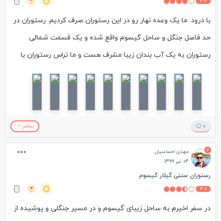
4.3
با درود. ما یک وعده نهار رو در این رستوران صرف کردیم. رستوران در
حد فاصل جنگل و ساحل گیسوم واقع شده و یک قسمت شمالی
رستوران به یک آب بندان زیبا مشرف هست و ما تراس رستوران با
منطره آب بندان رو انتخاب کردیم. رستوران بسیار تمیز بود و
سفارشها سریع آماده شدن. تنها ایرادی که می تونم بگیرم اینه که
گوشت مرغ کمی سفت بود و کمی بیشتر باید آب پز میشد و البته
شاید ذائقه من اینجوری باشه. در کل راضی بودم.
0
بیشتر
2
مهدی احساسیان
04 تیر 1399
رستوران سنتی گیلار گیسوم
3.8
در سفر اخیرم به ساحل زیبای گیسوم و در مسیر جنگلی و پوشیده از