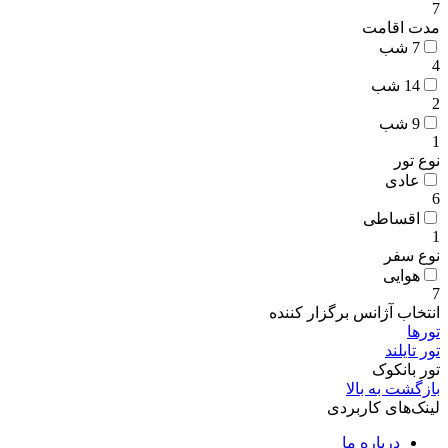
7
مدت اقامت
7 شب
4
14 شب
2
9 شب
1
نوع تور
عادی
6
اقساطی
1
نوع سفر
هوایی
7
انتخاب آژانس برگزار کننده
تورها
تور تایلند
تور بانکوک
بازگشت به بالا
لینک‌های کاربردی
درباره ما