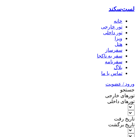
لست‌سکند
خانه
تور خارجی
تور داخلی
ویزا
هتل‌
سفرساز
سفر به ناکجا
سفرنامه
بلاگ
تماس با ما
ورود / عضویت
جستجو
تورهای خارجی
تورهای داخلی
تاریخ رفت
تاریخ برگشت