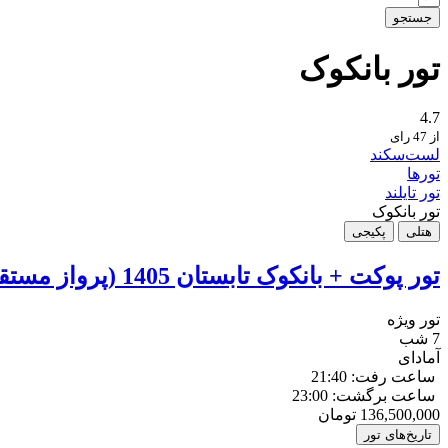
جستجو
تور بانکوک
4.7
از 47 رای
لست‌سکند
تورها
تور تایلند
تور بانکوک
هتلی
پکیجی
تور پوکت + بانکوک تابستان 1405 (پرواز مستقیم)
تور ویژه
7 شب
آمادای
ساعت رفت: 21:40
ساعت برگشت: 23:00
136,500,000
تومان
تاریخ‌های تور