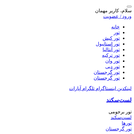
سلام، کاربر مهمان
ورود / عضویت
خانه
تور
تور کیش
تور استانبول
تور آنتالیا
تور ترکیه
تور وان
تور دبی
تور گرجستان
تور گرجستان
لینکدین
اینستاگرام
تلگرام
آپارات
لست‌سکند
تور برجومی
لست‌سکند
تورها
تور گرجستان