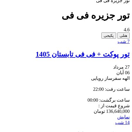
تور جزیره فی فی
تور جزیره فی فی
4.6
هتلی
پکیجی
7 شب
تور پوکت + فی فی تابستان 1405
27 مرداد
06 آبان
الهه سفرساز رویایی
ساعت رفت: 22:00
ساعت برگشت: 00:00
شروع قیمت از :
136,640,000
تومان
نمایش
14 شب