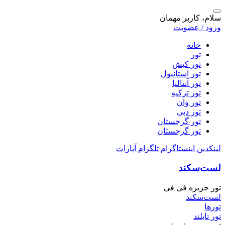
سلام، کاربر مهمان
ورود / عضویت
خانه
تور
تور کیش
تور استانبول
تور آنتالیا
تور ترکیه
تور وان
تور دبی
تور گرجستان
تور گرجستان
لینکدین
اینستاگرام
تلگرام
آپارات
لست‌سکند
تور جزیره فی فی
لست‌سکند
تورها
تور تایلند