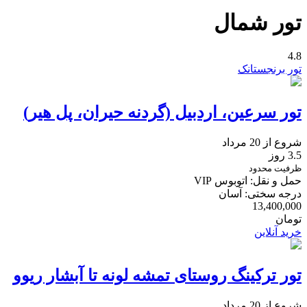
تور شمال
4.8
تور برنجستانک
تور سرعین، اردبیل (گردنه حیران، پل هیر)
شروع از 20 مرداد
3.5 روز
ظرفیت محدود
حمل و نقل: اتوبوس VIP
درجه سختی: آسان
13,400,000
تومان
خرید آنلاین
تور ترکینگ روستای تمشه لونه تا آبشار ریوو
شروع از 20 مرداد