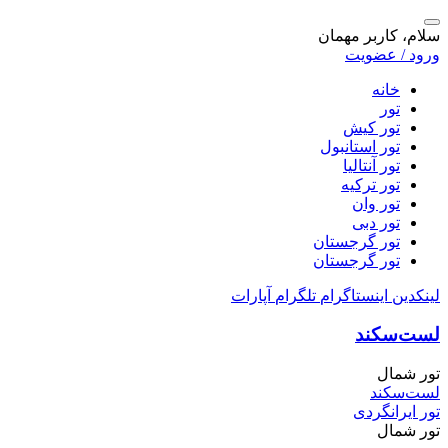
سلام، کاربر مهمان
ورود / عضویت
خانه
تور
تور کیش
تور استانبول
تور آنتالیا
تور ترکیه
تور وان
تور دبی
تور گرجستان
تور گرجستان
لینکدین
اینستاگرام
تلگرام
آپارات
لست‌سکند
تور شمال
لست‌سکند
تور ایرانگردی
تور شمال