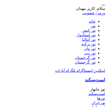
سلام، کاربر مهمان
ورود / عضویت
خانه
تور
تور کیش
تور استانبول
تور آنتالیا
تور ترکیه
تور وان
تور دبی
تور گرجستان
تور گرجستان
لینکدین
اینستاگرام
تلگرام
آپارات
لست‌سکند
تور چابهار
لست‌سکند
تورها
تور ایران