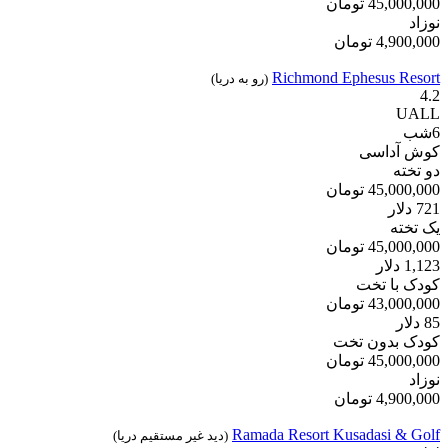
45,000,000
تومان
نوزاد
4,900,000
تومان
Richmond Ephesus Resort
(رو به دریا)
4.2
UALL
6
شب
کوش آداسی
دو تخته
45,000,000
تومان
721
دلار
یک تخته
45,000,000
تومان
1,123
دلار
کودک با تخت
43,000,000
تومان
85
دلار
کودک بدون تخت
45,000,000
تومان
نوزاد
4,900,000
تومان
Ramada Resort Kusadasi & Golf
(دید غیر مستقیم دریا)