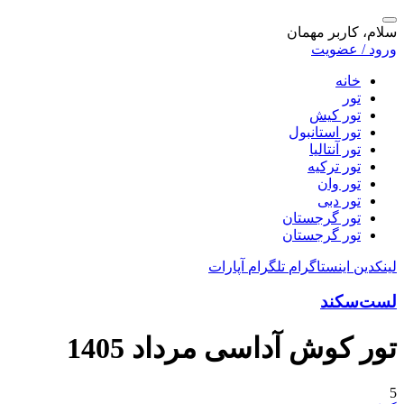
سلام، کاربر مهمان
ورود / عضویت
خانه
تور
تور کیش
تور استانبول
تور آنتالیا
تور ترکیه
تور وان
تور دبی
تور گرجستان
تور گرجستان
لینکدین
اینستاگرام
تلگرام
آپارات
لست‌سکند
تور کوش آداسی مرداد 1405
5