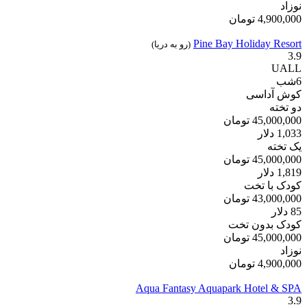
نوزاد
4,900,000
تومان
Pine Bay Holiday Resort
(رو به دریا)
3.9
UALL
6
شب
کوش آداسی
دو تخته
45,000,000
تومان
1,033
دلار
یک تخته
45,000,000
تومان
1,819
دلار
کودک با تخت
43,000,000
تومان
85
دلار
کودک بدون تخت
45,000,000
تومان
نوزاد
4,900,000
تومان
Aqua Fantasy Aquapark Hotel & SPA
3.9