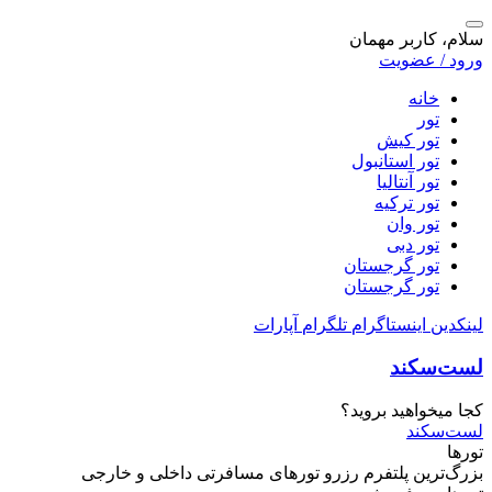
سلام، کاربر مهمان
ورود / عضویت
خانه
تور
تور کیش
تور استانبول
تور آنتالیا
تور ترکیه
تور وان
تور دبی
تور گرجستان
تور گرجستان
لینکدین
اینستاگرام
تلگرام
آپارات
لست‌سکند
کجا میخواهید بروید؟
لست‌سکند
تورها
بزرگ‌ترین پلتفرم
رزرو تورهای مسافرتی
داخلی و خارجی