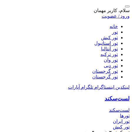
سلام، کاربر مهمان
ورود / عضویت
خانه
تور
تور کیش
تور استانبول
تور آنتالیا
تور ترکیه
تور وان
تور دبی
تور گرجستان
تور گرجستان
لینکدین
اینستاگرام
تلگرام
آپارات
لست‌سکند
لست‌سکند
تورها
تور ایران
تور کیش