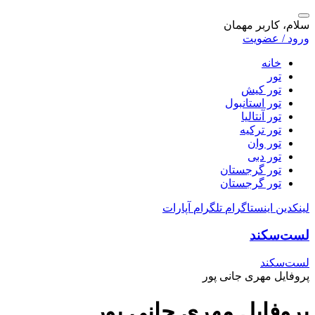
سلام، کاربر مهمان
ورود / عضویت
خانه
تور
تور کیش
تور استانبول
تور آنتالیا
تور ترکیه
تور وان
تور دبی
تور گرجستان
تور گرجستان
لینکدین
اینستاگرام
تلگرام
آپارات
لست‌سکند
لست‌سکند
پروفایل مهری جانی پور
پروفایل مهری جانی پور