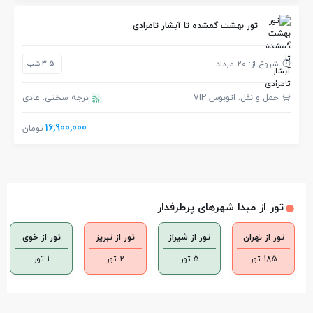
تور بهشت گمشده تا آبشار تامرادی
شروع از: 20 مرداد
3.5 شب
حمل و نقل: اتوبوس VIP
درجه سختی: عادی
16,900,000
تومان
تور از مبدا شهرهای پرطرفدار
تور از تهران
تور از شیراز
تور از تبریز
تور از خوی
185 تور
5 تور
2 تور
1 تور