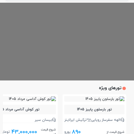
تورهای ویژه
تور بارسلون پاییز 1405
تور کوش آداسی مرداد 1405
الهه سفرساز رویایی
ترکیش ایرلاینز
بیسان سیر
شروع قیمت
43,000,000
890
یورو
تومان
شروع قیمت از: