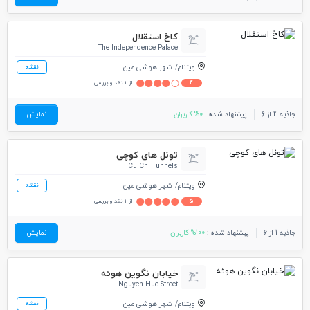
کاخ استقلال
The Independence Palace
ویتنام
شهر هوشی مین
نقشه
4
از 1 نقد و بررسی
جاذبه 4 از 6
پیشنهاد شده :
0% کاربران
نمایش
تونل های کوچی
Cu Chi Tunnels
ویتنام
شهر هوشی مین
نقشه
5
از 1 نقد و بررسی
جاذبه 1 از 6
پیشنهاد شده :
100% کاربران
نمایش
خیابان نگوین هوئه
Nguyen Hue Street
ویتنام
شهر هوشی مین
نقشه