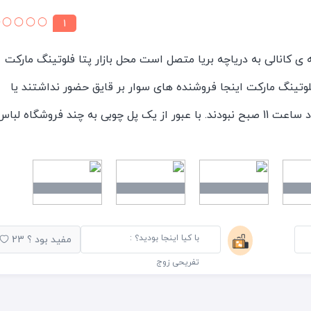
1
ی کانالی به دریاچه بریا متصل است محل بازار پتا فلوتینگ مارکت
لوتینگ مارکت اینجا فروشنده های سوار بر قایق حضور نداشتند یا
شاید در زمان بازدید ما حدود ساعت 11 صبح نبودند. با عبور از یک پل چوبی به چند فروشگاه لبا
یفیت خوب بود و اکثرا لباس‌های نخی داشتند. اطراف فلوتینگ
رار دارد. در زمان بازدید ما هیچ نکته جالب یا زیبایی خاصی نداشت 
برای فروش محصولات حضور داشته باشند.
با کیا اینجا بودید؟ :
مفید بود ؟
23
تفریحی زوج