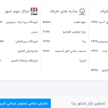
طراف
جاذبه های اطراف
مراکز مهم شهر
ای آسیا
214m
موزه هلند
565m
فرودگاه بیرا لیک سیپلین
8m
برج لوتوس کلومبو
709m
بیس
سیتروس
214m
پتا
729m
فرودگاه بین‌المللی
7km
 جت
214m
مسجد جامی الفر (مسجد
761m
باندرانیکی کلمبو
قرمز)
فرودگاه راتمالانا کلمبو
m
لمبو
749m
تصاویر بازار شناور پتا
نمایش تمامی تصاویر ارسالی کاربر