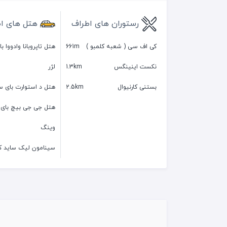
رستوران های اطراف
هتل های ا
کی اف سی ( شعبه کلمبو )
661m
هتل تاپروبانا وادووا ب
نکست اینینگس
1.3km
لژر
بستنی کارنیوال
2.5km
هتل د استوارت بای 
هتل جی جی بیچ بای
وینگ
سینامون لیک ساید ک