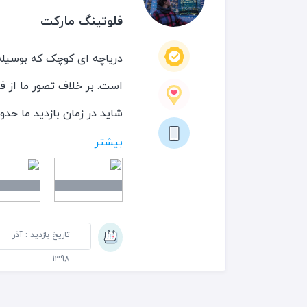
فلوتینگ مارکت
دریاچه ای کوچک که بوسیله 
است. بر خلاف تصور ما از ف
رسیدیم قیمت‌ها مناسب و ک
بیشتر
مارکت چند رستوران و کافه ق
احتمالا قایق‌ها صبح زود 
تاریخ بازدید : آذر
1398