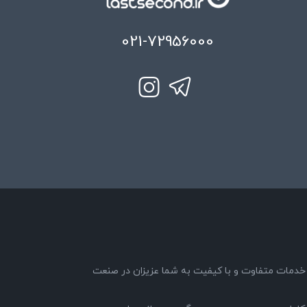
021-72956000
89 با هدف ارائه خدمات متفاوت و با کیفیت به شما عزیزان در صنعت