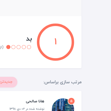
بد
1
(از 1 نقد و 
مرتب سازی براساس:
جدیدتری
هانا صالحی
5
نوشته شده در 02 دی 1398