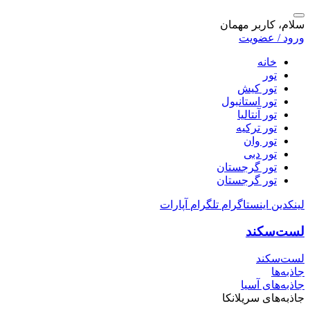
سلام، کاربر مهمان
ورود / عضویت
خانه
تور
تور کیش
تور استانبول
تور آنتالیا
تور ترکیه
تور وان
تور دبی
تور گرجستان
تور گرجستان
لینکدین
اینستاگرام
تلگرام
آپارات
لست‌سکند
لست‌سکند
جاذبه‌ها
جاذبه‌های آسیا
جاذبه‌های سریلانکا