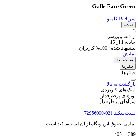
Galle Face Green
سریلانکا
کلمبو
نقشه
5
از 2 نقد و بررسی
جاذبه 1 از 15
پیشنهاد شده :
100% کاربران
نمایش
صفحه بعد
فیلتر‌ها
فیلترها
بازگشت به بالا
لینک‌های کاربردی
تورهای پرطرفدار
ویزاهای پرطرفدار
لست‌سکند
021-72956000
تمامی حقوق این وبگاه از آنِ لست‌سکند است.
1389 - 1405