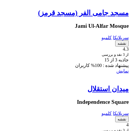
مسجد جامی الفر (مسجد قرمز)
Jami Ul-Alfar Mosque
سریلانکا
کلمبو
نقشه
4.3
از 3 نقد و بررسی
جاذبه 3 از 15
پیشنهاد شده :
100% کاربران
نمایش
میدان استقلال
Independence Square
سریلانکا
کلمبو
نقشه
4
از 3 نقد و بررسی