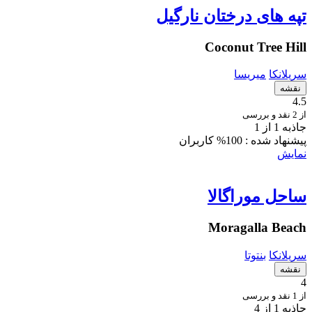
تپه های درختان نارگیل
Coconut Tree Hill
سریلانکا
میریسا
نقشه
4.5
از 2 نقد و بررسی
جاذبه 1 از 1
پیشنهاد شده :
100% کاربران
نمایش
ساحل موراگالا
Moragalla Beach
سریلانکا
بنتوتا
نقشه
4
از 1 نقد و بررسی
جاذبه 1 از 4