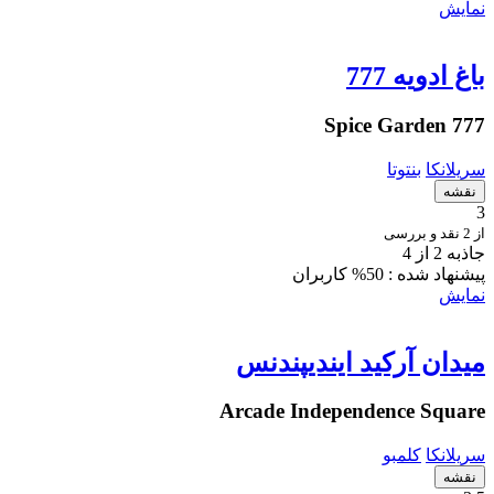
نمایش
باغ ادویه 777
777 Spice Garden
سریلانکا
بنتوتا
نقشه
3
از 2 نقد و بررسی
جاذبه 2 از 4
پیشنهاد شده :
50% کاربران
نمایش
میدان آرکید ایندیپندنس
Arcade Independence Square
سریلانکا
کلمبو
نقشه