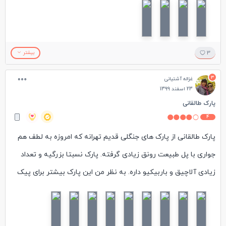
باشد. زمین های بازی کودک، تنیس و بکستبال، سرویس بهداشتی و
داره.
نماز خانه از دیگر امکانات این پارک است. همچنین بزرگترین پرچم
ایران با ۱۰۰۰ متر مربع مساحت در این پارک واقع شده است.
3
بیشتر
3
غزاله آشتیانی
23 اسفند 1399
پارک طالقانی
4
پارک طالقانی از پارک های جنگلی قدیم تهرانه که امروزه به لطف هم
جواری با پل طبیعت رونق زیادی گرفته. پارک نسبتا بزرگیه و تعداد
زیادی آلاچیق و باربیکیو داره. به نظر من این پارک بیشتر برای پیک
نیک های خانوادگی مناسبه. مسیرهای خیلی خوبی برای پیاده روی
نداره. پیاده راه چوبی خیلی زیبایی داخلش قرار داره که راه رفتن روش
راحت نیست و حتما کفش راحت و کمی مهارت کوهنوردی میخواد .