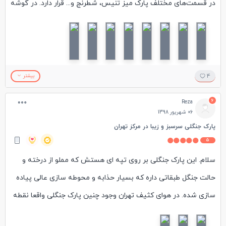
در قسمت‌های مختلف پارک میز تنیس، شطرنج و... قرار دارد. در گوشه
و کنار پارک منقل و آلاچیق قرار دارد و برای پیک نیک بسیار مناسب
است. این پارک در نزدیک مترو حقانی قرار دارد و دسترسی خوبی دارد
همچنین در نزدیک ایستگاه مترو چند کافه تنقلات و مواد غذایی قرار
دارد
4
بیشتر
6
Reza
06 شهریور 1398
پارک جنگلی سرسبز و زیبا در مرکز تهران
5
سلام. این پارک جنگلی بر روی تپه ای هستش که مملو از درخته و
حالت جنگل طبقاتی داره که بسیار حذابه و محوطه سازی عالی پیاده
سازی شده. در هوای کثیف تهران وجود چنین پارک جنگلی واقعا نقطه
قوت محسوب میشه و توریستهای از طریق پل طبیعت به این پارک