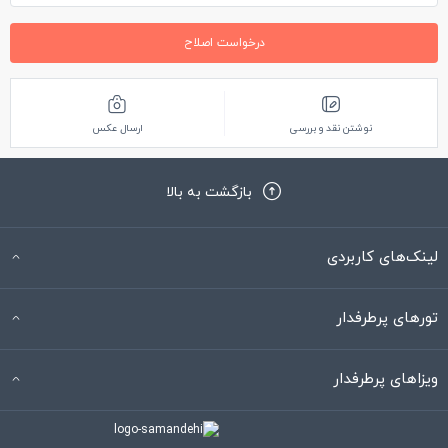
است. قسمت¬‌هایی از سنگ¬‌فرش کف کاخ در همان دوره هخامنشی
درخواست اصلاح
مرمت شده که به صورت وصله¬‌هایی در اندازه‌¬های گوناگون به
چشم می‌¬خورد. گوشه جنوبی کاخ جرزی سنگی وجود دارد که
نوشتن نقد و بررسی
ارسال عکس
دیوارهای آجری و خشتی بنا درون حفره آن چفت می شده و موجب
استحکام بیشتر بنا می شده است.
بازگشت به بالا
لینک‌های کاربردی
تورهای پرطرفدار
ویزاهای پرطرفدار