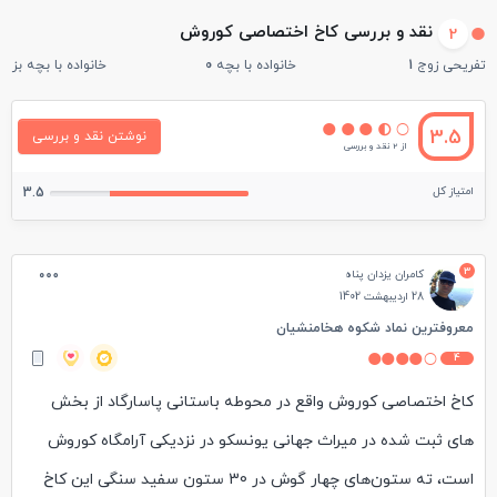
نقد و بررسی کاخ اختصاصی کوروش
2
تفریحی زوج
1
خانواده با بچه
0
خانواده با بچه بزرگ
3.5
نوشتن نقد و بررسی
از 2 نقد و بررسی
امتیاز کل
3.5
3
کامران یزدان پناه
28 اردیبهشت 1402
معروفترین نماد شکوه هخامنشیان
4
کاخ اختصاصی کوروش واقع در محوطه باستانی پاسارگاد از بخش
های ثبت شده در میراث جهانی یونسکو در نزدیکی آرامگاه کوروش
است، ته ستون‌های چهار گوش در 30 ستون سفید سنگی این کاخ