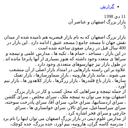
گزارش
11 دی 1398
بازار بزرگ اصفهان و عناصر آن
5
بازار بزرگ اصفهان که به نام بازار قیصریه هم نامیده شده از میدان
نقش جهان تا مسجد جامع ( مسجد عتیق ) ادامه دارد . این بازار در
400 سال قبل در زمان صفوی ساخته شده است .
در این بازار ، مساجد ، حمام ها ، تکیه ها ، مدارس علمی و تیمچه و
سراها ی متعدد وجود داشته که هنوز بسیاری از آنها پابرجا مانده اند .
در طول بازار نیز چهارسوهای متعددی وجود دارد .
علاوه بر این راسته بازارهایی در امتداد بازار اصلی از آن منشعب
می شوند ، مانند بازار هارونیه ، بازار سماورسازها ، بازار تفنک
سازها ، بازار باغ قلندرها ، بازار زرگرها ، بازار کلاهدوز ها ، بازار نیم
آورد .
از جمله تیمچه و سراهایی که محل کسب و کار در بازار بزرگ
اصفهان بوده می توان به تیمچه ملک ، سرای مخلص ، سرای گلشن
، سراي اردستانيها، سراي خاني، سراي آقا، سراي پادرخت سوخته،
سراي ميراسماعيل، سراي تالار، سراي خوانساري ها ، سراي
جارچي و سراي فخر اشاره کرد .
از مدارس علوم دینی در بازار بزرگ اصفهان می توان اینها را نام برد
: مدرسه كاسه گران، هارونيه،‌ نيم آورد، جده بزرگ، جده كوچك،