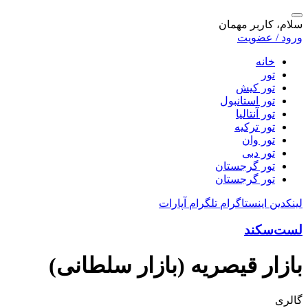
سلام، کاربر مهمان
ورود / عضویت
خانه
تور
تور کیش
تور استانبول
تور آنتالیا
تور ترکیه
تور وان
تور دبی
تور گرجستان
تور گرجستان
لینکدین
اینستاگرام
تلگرام
آپارات
لست‌سکند
بازار قیصریه (بازار سلطانی)
گالری