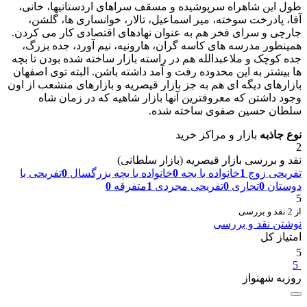
طول این شاهراه سرپوشیده ‏و مسقف سراهای اردستانیها، خانی،
آقا، پادرخت سوخته، میر اسماعیل، تالار، خوانساری ها، گلشن،
جارچی و سرای فخر هم به عنوان نهادهای اقتصادی کار می کردن.
همینطور مدرسه های کاسه گران، هارونیه، نیم آورد، جده بزرگ،
جده کوچک و ملاعبدالله هم در راسته بازار ساخته شده بودن تا بچه
ها بیشتر به این محدوده رفت و آمد داشته باشن. البته توی اصفهان
بازارهای دیگه ای هم به جز بازار قیصریه و بازارهای منشعب از اون
وجود داشتن که معروفترین آنها بازار شاهیه که در زمان شاه
سلطان حسین صفوی ساخته شده.
نوع جاذبه
بازار و مراکز خرید
2
نقد و بررسی بازار قیصریه (بازار سلطانی)
تفریحی زوج
1
خانواده با بچه
0
خانواده با بچه بزرگسال
0
تفریحی با
دوستان
0
تجاری
0
تفریحی مجردی
1
متفرقه
0
5
از 2 نقد و بررسی
نوشتن نقد و بررسی
امتیاز کل
5
5
روزبه شهنواز