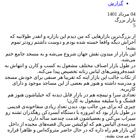
گزارش
04 مرداد 1401
بازار بزرگ
5
از بزرگ‌ترین بازارهایی که من دیدم این بازاره و انقدر طولانیه که
آخراش دیگه واقعا خسته شده بودم و دوست داشتم زودتر تموم
بشه!
این بازار از میدون نقش جهان شروع می‌شه و به مسجد جامع ختم
می‌شه.
در طول بازار اصناف مختلف مشغول به کسب و کارن و انتهاش به
عمده‌فروشی‌های لباس زنانه تخصیص پیدا می‌کنه.
از نکات جالب این بازار اینه که تقریبا هر صنفی برای خودش مسجد
و مدرسه داشته و هنوز هم بعضی از این مساجد موجود و دارای
کاربریه.
تعدادی سرا و تیمچه هم در بازار قابل دیدنه که خیلیاشون هنوز هم
قشنگ و با سلیقه مشغول به کارن!
چیزی که برای من جالب بود، دیدن تعداد زیادی سقاخونه‌ی قدیمی
در طول بازار بود که امروزه با دستگاه آبسردکن رهگذران تشنه رو
سیراب می‌کنن و بعضیاشون قدمت چندصد ساله دارن.
مدرسه‌ی آلیانس هم که لوکیشن سریال قصه‌های مجیده از داخل
این بازار هم راه داره که در حال حاضر متروکه‌اس و ظاهرا قراره
که مرمت بشه.