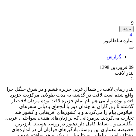
9
بیشتر
4
ساره سلطانپور
گزارش
09 فروردین 1398
بندر لافت
5
بندر زیبای لافت در شمال غربی جزیره قشم و در شرق جنگل حرا
واقع شده است.لافت در گذشته به مدت طولانی مرکزیت جزیره
قشم بوده و ایامی هم نام تمام جزیره لافت بوده.مردان لافت از
گذشته تا روزگاران نه چندان دور با لنج‌های بادبانی سفرهای
اقیانوس پیام را می‌کردند و با کشورهای آفریقایی و کشور هند
تجارت می‌کردند. پیرمردانی که بر زبان‌های هندی، سواحلی، عربی،
انگلیسی و... تسلط کامل دارندهنوز در روستا هستند. بارزترین
خصیصه معماری این روستا، بادگیرهای فراوان آن در اندازه‌های
مختلف است. بناهای روستا خیلی نزدیک به هم ساخته شده و