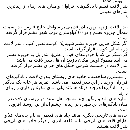
14 بهمن 1398
بندر لافت قشم با بادگیرهای فراوان و مناره های زیبا ، از زیباترین
بندرهای قدیمی
5
بندر لافت از زیباترین بنادر قدیمی بر سواحل خلیج فارس ، در سمت
شمال جزیره قشم و در 60 کیلومتری غرب شهر قشم قرار گرفته
است .
اگر شکل هوایی جزیره قشم شبیه یک کوسه تصور کنیم ، بندر لافت
در باله این کوسه قرار گرفته است .
گردشگرانی که با خودروهای خود از طریق بندر پل به جزیره قشم
می آیند معمولا اولین مکان بازدید آن ها ، بندر لافت می باشد .
بندر لافت در قسمت شرقی جنگل های حرای قشم قرار گرفته
است .
از مهمترین شاخصه و جاذبه های روستای بندری لافت ، بادگیرهای
فراوان و زیبا در این بندر قدیمی می باشد . تقریبا هر خانه یکه بادگیر
دارد . بادگیرها هرچند کوتاه هستند ولی نمای مقرنس کاری و زیبای
دارند .
مناره های بلند و رنگین چند مسجد اهل سنت در روستای لافت در
میان بادگیرهای این شهر ، بر زیبایی چشم انداز این روستا افزوده
است .
جاذبه های تاریخی دیگری مانند چاه های قدیمی به نام چاه های تلا و
بقایای قلعه های تاریخی مانند قلعه نادری از دیگر جاذبه های تاریخی
بندر لافت هستند .