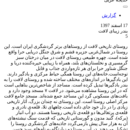
گزارش
17 اسفند 1397
بندر زیبای لافت
5
روستای تاریخی لافت از روستاهای برتر گردشگری ایران است. این
روستا در شمال‌غربی جزیره قشم و شرق جنگل دریایی حرا واقع
شده است. چهره طبیعی روستای لافت در میان درختان سبز
گرمسیری و نخلستان‌های بلند، همراه با زیبایی خیره‌کننده دریا و
جنگل شناور حرا برای هر تازه‌واردی جذاب و قابل
توجه‌است.خانه‌های این روستا همگی حیاط مرکزی و بادگیر دارند.
این بادگیرها در اندازه‌های مختلف ساخته شده و روستای لافت را به
بندر بادگیرها تبدیل کرده است. مساجد از شاخص‌ترین بناهایی است
که در این روستا مشاهده می‌شود. در لافت ۷ مسجد وجود دارد و
بافت‌های مسکونی گرد این مساجد جمع شده‌اند. مسجد جامع لافت
مرکز اصلی روستا است. این روستای نه چندان بزرگ، آثار تاریخی
زیادی را در دل خود جای داده است.چاههای تلا، قلعه‌ی نادری و
قلعه‌ی پرتغالی‌ها دو قلعه‌ی تاریخی روستا هستند. دو آب انبار
(برکه)، گنبد مدون و گورستانی تاریخی که قدمت سنگ نبشته‌های
آن به هزار سال پیش بازمی‌گردد جاذبه‌های گردشگری روستا را
تشکیل می‌دهند. در این روستا دو زیارتگاه به نام‌های سید حسن