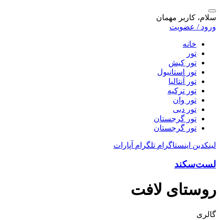
سلام، کاربر مهمان
ورود / عضویت
خانه
تور
تور کیش
تور استانبول
تور آنتالیا
تور ترکیه
تور وان
تور دبی
تور گرجستان
تور گرجستان
لینکدین
اینستاگرام
تلگرام
آپارات
لست‌سکند
روستای لافت
گالری