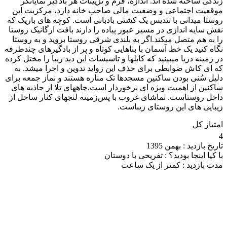
زندگی ساخته شده اند. اندازه، فرم و تزیینات هر بادگیر نمایانگر
موقعیت اجتماعی و وضعیت مالی صاحب خانه دارد، مرکزیت این
روستا میدانی با تندیس یک کشتی بادبانی است. کوچه های باریک که
نقش سایه اندازی در مسیر عبور پیاده را دارند بافت ارگانیک روستا
را به هم متصل میکند.اگر به بلندی شرقی روستا بروید و به روستا
نگاه کنید یک خط آسمان با بناهایی کوتاه و پر از بادگیرهای چندطرفه
در زمینه دریا میبینید که کابلها و تاسیسات این دید زیبا را مختل کرده
که ای کاش ضوابطی برای حذف این زواید تدوین و اجرا میشد. به
دلیل سُنی بودن ساکنین مسجدها تک مناره هستند و نماز جمعه برای
ساکنین از اهمیت ویژه ای برخوردار است.چاههای تلا از جاذبه های
داخل روستاست. تماشای غروب با پس‌زمینه لنجهای کنار ساحل از
زیبایی های این روستای زیباست.
امتیاز کل
4
تاریخ بازدید :
بهمن 1395
با کیا اینجا بودید؟ :
تفریحی با دوستان
مدت بازدید :
کمتر از یک ساعت