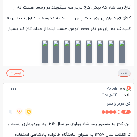
کاخ رضا شاه که بهش کاخ مرمر هم میگویند در رامسر هست که از
کاخ‌های دوران پهلوی است پس از ورود به محوطه باید اول بلیط تهیه
کنید که به ازای هر نفر ۲۰۰۰۰تومن هست ابتدا از حیاط کاخ که بسیار
دیدنی و زیباست عبور کرده تا به کاخ میرسید. مقابل کاخ حوض
دایره‌ای شکل و آبی رنگ است
از پله ها که بالا بروید باید پاپوشهایی پلاستیکی بپوشید و وارد کاخ
شوید اونجا میتونید فرشهای دستبافت و تابلوهای نقاشی از
5
بیشتر
هنرمندان مختلف، ظروف عتیقه، مبلمان، مجسمه و لوازم زندگی رضا
2
Mojdeh
شاه و محمدرضا شاه رو که در اتاقهای مختلف قرار دارند ببینید.علاوه
24 دی 1398
بر اینها می‌توان از موزه حمام قدیم، موزه بین‌المللی عاج و موزه مردم
کاخ مرمر رامسر
4
شناسی که در این مجموعه هست هم دیدن کنید.
این کاخ به دستور رضا شاه پهلوی در سال ۱۳۱۶ به بهره‌برداری رسید و
تا انقلاب سال ۱۳۵۷ به عنوان اقامتگاه خانواده پادشاهی استفاده