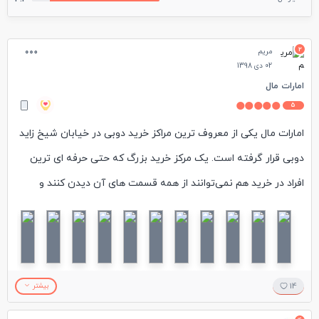
2
مریم
02 دی 1398
امارات مال
5
امارات مال یکی از معروف ترین مراکز خرید دوبی در خیابان شیخ زاید
دوبی قرار گرفته است. یک مرکز خرید بزرگ که حتی حرفه ای ترین
افراد در خرید هم نمی‌توانند از همه قسمت های آن دیدن کنند و
بهترین کار این است که از روی راهنماهای الکترونیک موجود در مرکز
خرید، برند مورد نظر خودتون را پیدا کنید و فقط به همون قسمت سر
بزنید. راهنماهای الکترونیک موجود در این مرکز خرید دقیقا مسیر شما
به قسمت مورد نظرتان را نشان می دهند. من در ماه دسامبر و نزدیک
14
بیشتر
سال نو میلادی از این مرکز خرید دیدن کردم که همه جای این مرکز