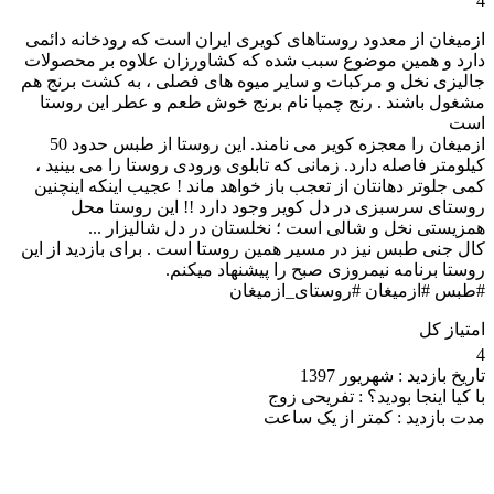
4
ازمیغان از معدود روستاهای کویری ایران است که رودخانه دائمی
دارد و همین موضوع سبب شده که کشاورزان علاوه بر محصولات
جالیزی نخل و مرکبات و سایر میوه های فصلی ، به کشت برنج هم
مشغول باشند . رنج چمپا نام برنج خوش طعم و عطر این روستا
است
ازمیغان را معجزه کویر می نامند. این روستا از طبس حدود 50
کیلومتر فاصله دارد. زمانی که تابلوی ورودی روستا را می بینید ،
کمی جلوتر دهانتان از تعجب باز خواهد ماند ! عجیب اینکه اینچنین
روستای سرسبزی در دل کویر وجود دارد !! این روستا محل
همزیستی نخل و شالی است ؛ نخلستان در دل شالیزار ...
کال جنی طبس نیز در مسیر همین روستا است . برای بازدید از این
روستا برنامه نیمروزی صبح را پیشنهاد میکنم.
#طبس #ازمیغان #روستای_ازمیغان
امتیاز کل
4
تاریخ بازدید :
شهریور 1397
با کیا اینجا بودید؟ :
تفریحی زوج
مدت بازدید :
کمتر از یک ساعت