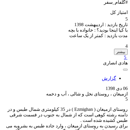
#گلفام_سفر
امتیاز کل
5
تاریخ بازدید :
اردیبهشت 1398
با کیا اینجا بودید؟ :
خانواده با بچه
مدت بازدید :
کمتر از یک ساعت
4
بیشتر
5
هادی انصاری
گزارش
06 دی 1398
ازمیغان ، روستای نخل و شالی ، آب و دخمه
5
روستای ازمیغان ( Ezmighan ) در 35 کیلومتری شمال طبس و در
دامنه رشته کوهی است که از شمال به جنوب در فسمت شرقی
طبس کشیده شده است .
برای رسیدن به روستای ازمیغان ، وارد جاده طبس به بشرویه می