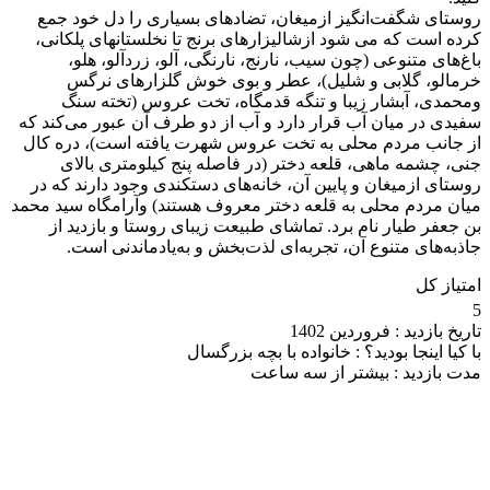
روستای شگفت‌انگیز ازمیغان، تضادهای بسیاری را دل خود جمع
کرده است که می شود ازشالیزارهای برنج تا نخلستانهای پلکانی،
باغ‌های متنوعی (چون سیب، نارنج، نارنگی، آلو، زردآلو، هلو،
خرمالو، گلابی و شلیل)، عطر و بوی خوش گلزارهای نرگس
ومحمدی، آبشار زیبا و تنگه قدمگاه، تخت عروس (تخته سنگ‌
سفیدی در میان آب قرار دارد و آب از دو طرف آن عبور می‌کند که
از جانب مردم محلی به تخت عروس شهرت یافته است)، دره کال
جنی، چشمه ماهی، قلعه دختر (در فاصله پنج کیلومتری بالای
روستای ازمیغان و پایین آن، خانه‌های دستکندی وجود دارند که در
میان مردم محلی به قلعه دختر معروف هستند) وآرامگاه سید محمد
بن جعفر طیار نام برد. تماشای طبیعت زیبای روستا و بازدید از
جاذبه‌های متنوع آن، تجربه‌ای لذت‌بخش و به‌یادماندنی است.
امتیاز کل
5
تاریخ بازدید :
فروردین 1402
با کیا اینجا بودید؟ :
خانواده با بچه بزرگسال
مدت بازدید :
بیشتر از سه ساعت