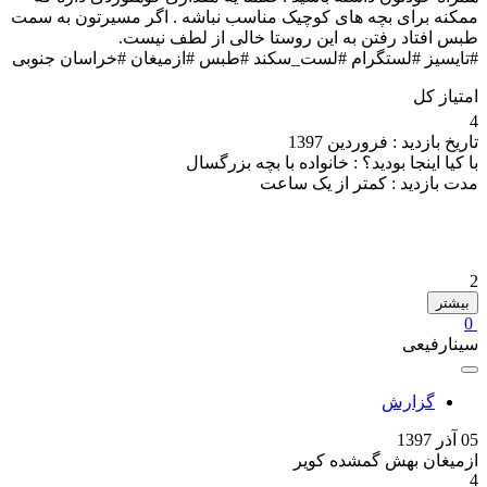
ممکنه برای بچه های کوچیک مناسب نباشه . اگر مسیرتون به سمت
طبس افتاد رفتن به این روستا خالی از لطف نیست.
#تایسیز #لستگرام #لست_سکند #طبس #ازمیغان #خراسان جنوبی
امتیاز کل
4
تاریخ بازدید :
فروردین 1397
با کیا اینجا بودید؟ :
خانواده با بچه بزرگسال
مدت بازدید :
کمتر از یک ساعت
2
بیشتر
0
سینارفیعی
گزارش
05 آذر 1397
ازمیغان بهش گمشده کویر
4