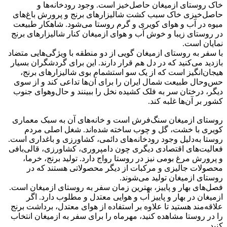
خاک روستای ازمیغان حاصل‌خیز است. وجود رودخانه‌ها و
حاصل‌خیزی خاک سبب کشت شالیزارهای برنج و پرورش باغ‌های
میوه در آب و هوای کویری و گرم روستا می‌شود. شاهکار طبیعت
در روستای زیبا و خوش آب و هوای ازمیغان کنار شالیزارهای برنج
نمایان است.
با سفر به روستای ازمیغان گویی از دو منطقه با ویژگی‌هایی متضاد
بازدید می‌کنید که در دل هم قرار دارند. این برای گردشگران بسیار
هیجان‌انگیز است که از یک سو استشمام بوی شالیزارهای برنج،
حس‌و‌حال طبیعت شمال ایران را برای آن‌ها تداعی کند و از سوی
دیگر، درختان سر به فلک کشیده نخل را ببینند و حال‌وهوای جنوب
کشور بر آن‌ها غلبه کند.
روستای ازمیغان سنگ‌فرش است و خانه‌های آن به سبک معماری
کویری با خشت، گل و چوب ساخته شده‌اند. شغل اصلی مردم
روستا به‌دلیل وجود رودخانه‌های دائمی، کشاورزی و باغداری است.
فعالیت‌های اقتصادی دیگری چون دامپروری، کشاورزی، قالی‌بافی
و پرورش مرغ بومی نیز در روستا رواج دارد. تولید برنج، خرما،
محصولات جالیزی و مرکبات از دیگر محصولاتی هستند که در
روستای ازمیغان تولید می‌شوند.
فصل‌های بهار و پاییز، بهترین زمان سفر به روستای ازمیغان است.
ازمیغان در بهار و پاییز آب و هوایی معتدل و مطلوب دارد. اگر
علاقه‌مند هستید تا علاوه بر استفاده از هوای معتدل، برداشت برنج
را در روستا مشاهده کنید، مهرماه را برای سفر به ازمیغان انتخاب
کنید.