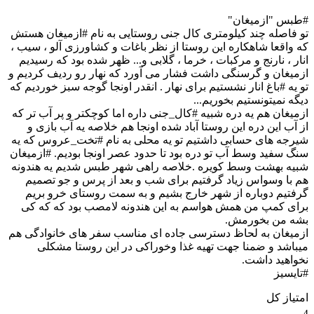
#طبس "ازمیغان"
تو فاصله چند کیلومتری کال جنی روستایی به نام #ازمیغان هستش
که واقعا شاهکاره این روستا از نظر باغات و کشاورزی آلو ، سیب ،
انار ، نارنج و مرکبات ، خرما ، گلابی و... ظهر شده بود که رسیدیم
ازمیغان و گرسنگی داشت فشار می آورد که نهار رو ردیف کردیم و
تو یه #باغ انار نشستیم برای نهار . انقدر اونجا گوجه سبز خوردیم که
دیگه نمیتونستیم بخوریم...
ازمیغان هم یه دره شبیه #کال_جنی داره اما کوچکتر و پر آب تر که
از آب این دره این روستا آباد شده اونجا هم خلاصه یه آب بازی و
شیرجه های حسابی داشتیم تو یه محلی به نام #تخت_عروس که یه
سنگ سفید وسط آب تو دره بود تا حدود عصر اونجا بودیم. #ازمیغان
شبیه بهشت وسط کویره .خلاصه راهی شهر طبس شدیم یه هندونه
هم با وسواس زیاد گرفتیم برای شب و بعد از پرس و جو تصمیم
گرفتیم دوباره از شهر خارج بشیم و به سمت روستای خرو بریم
برای کمپ من همش هواسم به این هندونه لامصب بود که که کی
بشه من بخورمش.
ازمیغان به لحاظ دسترسی جاده ای مناسب سفر های خانوادگی هم
میباشد و ضمنا جهت تهیه غذا و‌خوراکی در این روستا مشکلی
نخواهید داشت.
#تایسیز
امتیاز کل
4