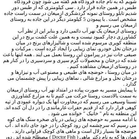
شویم که به نام جاده فرودگاه هم گفته می شود چون فرودگاه
طبس در همین جاده قرار دارد . سی کیلومتری که از طبس دور
شدیم تابلو روستای نمونه گردشگری ازمیغان در سمت راست جاده
مشخص است . با پیمودن 5 کیلومتر دیگر در این جاده به روستای
ازمیغان می رسیم و
روستای ازمیغان یک نهر آب دائمی دارد و بنابر این از نظر آب
کشاورزی دچار کمبود نیست و به همین علت کشت برنج در این
منطقه کویری مرسوم شده است و شالیزارهای برنج در میان
درختان نخل خودرو، نمای زیبایی را ایجاد کرده است . مرکبات و
صیفی جات نیز در پیرامون این روستا بعمل می آیند . همه اینها باعث
شده که درختان و محصولات گرم سیری و سردسیری را در کنار هم
در روستای ازمیغان مشاهده کنیم .
در میان روستا ، حوضچه های طبیعی و مصنوعی آب و نیزارها و
درختان نخل و مزارع شالی ، نماهای زیبایی را پیش چشمنمان می
گذارد .
با پیمایش مسیر به صورت پیاده در امتداد نهر آب روستای ازمیغان
به سمت بالادست روستا حرکت می کنیم تا به مزارع کشاورزی
نسبتا وسیعی می رسیم که درمجاورت آنها یک دیواره عمودی از تپه
کوهی قرار دارد که از قدیم حفرات غارمانندی را در دل آن کنده اند.
این منطقه به نام " خانیک " خوانده می شود .
با ادامه مسیر به حوضچه های زیبایی در پای صخره سنگ های کوه
می رسیم که سرچشمه این رود کوچک را در خود جای داده اند . آب
حوضچه ها بسیار زلال است و ماهی های کوچک فراوانی دارند .
همان ها که به نام دکتر ماهی ( Doctor Fish ) مصطلح شده اند . دور