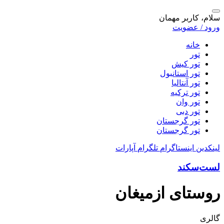
سلام، کاربر مهمان
ورود / عضویت
خانه
تور
تور کیش
تور استانبول
تور آنتالیا
تور ترکیه
تور وان
تور دبی
تور گرجستان
تور گرجستان
لینکدین
اینستاگرام
تلگرام
آپارات
لست‌سکند
روستای ازمیغان
گالری