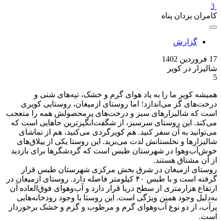
3
کامران یزدان پناه
گزارش
17 فروردین 1402
شالیزار در کویر
5
همیشه کویر ما را به یاد هوای گرم و خشک، تپه‌های شنی و
درخت‌های گز می‌اندازد؛ اما روستای ازمیغان، روستایی کویری
است که شالیزارهای سبز و درخت‌های پرمحصولش همه را متعجب
می‌کند. این روستای سرسبز، از شگفت‌انگیزترین جاهایی است که
می‌توانید به آن سفر کنید. هم کویرگردی می‌کنید، هم از تماشای
شالیزارها و نخلستانش لذت می‌برید. این روستا یکی از ییلاق‌های
خوش‌آب‌وهوا در شهرستان طبس است که گردشگرها برای بازدید
از آن مشتاق هستند.
روستای ازمیغان در شرق بخش مرکزی شهرستان طبس قرار
گرفته است و با طبس ۴۰ کیلومتر فاصله دارد. روستای ازمیغان در
ارتفاع هزارمتری از سطح دریا قرار دارد و آب‌وهوای فوق‌العاده آن
به‌دلیل وجود همین ویژگی است. این ‌روستا با وجود رودخانه‌هایی
پرآب، از دو نوع آب‌و‌هوای گرم و مرطوب و گرم و خشک برخوردار
است.