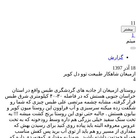
11
بیشتر
1
میثم
گزارش
18 آذر 1397
ازمیغان شاهکار طبیعت توو دل کویر
4
روستای ازمیغان از جاذبه های گردشگری طبس واقع در استان
خراسان جنوبی هستش که در فاصله ۳۰-۴۰ کیلومتری شرق طبس
قرار گرفته. مشابه چشمه مرتضی علی طبس چیزی که شما رو
شگفت زده میکنه سرسبزی و آب فراوون این روستا میون کویر و
بیابون هستش . جالبه حتی توی این روستا برنج کشت میشه !!! یه
تخت سنگ سفید خیلی بزرگی هم داره وسط رودخونه که به تخت
عروس معروفه البته باید پیاده روی کنید برای رسیدن بهش که
مقداری از مسیر رو هم باید از توی آب برید پس کفش مناسب
همراه خودتون داشته باشید . ضمنا یه مقداری کوهنوردی داره که