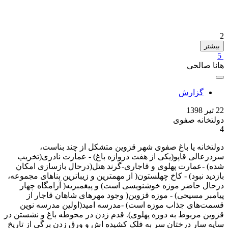
2
بیشتر
5
هانا صالحی
گزارش
22 تیر 1398
دولتخانه صفوی
4
دولتخانه یا باغ صفوی شهر قزوین متشکل از چند بناست،
سردرعالی قاپو(یکی از هفت دروازه باغ) - عمارت نادری(تخریب
شده) -عمارت پهلوی و قاجاری-گرند هتل(درحال بازسازی امکان
بازدید نبود) - کاخ چهلستون( از مهمترین و زیباترین بناهای مجموعه،
درحال حاضر موزه خوشنویسی است) و پیغمبریه( آرامگاه چهار
پیامبر مسیحی) - موزه قزوین( وجود مهرهای شاهان قاجار از
قسمت‌های جذاب موزه است) -مدرسه امید(اولین مدرسه نوین
قزوین مربوط به دوره پهلوی). قدم زدن در محوطه باغ و نشستن در
سایه سار درختان سر به فلک کشیده اش و ورق زدن برگی از تاریخ