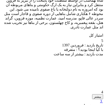
شاه تهماسب در اواسط سلطنت خود پایتخت را از تبریز به قزوین
منتقل کرد و بنابراین نیاز به یک ارگ حکومتی و بناهای مربوطه آن
بود که امروزه به نام دولتخانه یا باغ صفوی نامیده می شود. این
محوطه ۶ هکتاری شامل بناهایی از دوره صفوی و قاجار است مثل
سردر عالی قاپو، مدرسه امید، عمارت نظمیه، موزه قزوین، گراند
هتل، بقعه پیغمبریه، و کاخ چهلستون. برخی از بناها نیز تخریب شده
اند مثل عمارت نادری.
امتیاز کل
5
تاریخ بازدید :
فروردین 1397
با کیا اینجا بودید؟ :
متفرقه
مدت بازدید :
بیشتر از سه ساعت
4
بیشتر
3