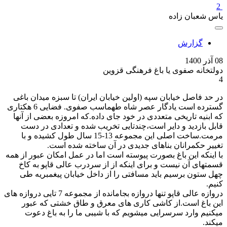
2
یاس شعبان زاده
گزارش
08 آذر 1400
دولتخانه صفوی یا باغ فرهنگی قزوین
4
در حد فاصل خیابان سپه (اولین خیابان ایران) تا سبزه میدان باغی
گسترده است یادگار عصر شاه طهماسب صفوی. فضایی 6 هکتاری
که ابنیه تاریخی متعددی در خود جای داده.که امروزه بعضی از آنها
قابل بازدید و دایر است،چندتایی تخریب شده و تعدادی در دست
مرمت.ساخت اصلی این مجموعه 13-15 سال طول کشیده و با
تغییر حکمرانان بناهای جدیدی در آن ساخته شده است.
با اینکه این باغ بصورت پیوسته است اما در عمل امکان عبور از همه
قسمتهای آن نیست و برای اینکه از از سردرب عالی قاپو به کاخ
چهل ستون برسیم باید مسافتی را از داخل خیابان پیغمبریه طی
کنیم.
دروازه عالی قاپو تنها دروازه بجامانده از مجموعه 7 تایی دروازه های
این باغ است.از کاشی کاری های معرق و طاق خشتی که عبور
میکنیم وارد سرسرایی میشویم که با شیبی ما را به باغ دعوت
میکند.