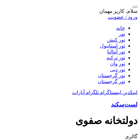
سلام، کاربر مهمان
ورود / عضویت
خانه
تور
تور کیش
تور استانبول
تور آنتالیا
تور ترکیه
تور وان
تور دبی
تور گرجستان
تور گرجستان
لینکدین
اینستاگرام
تلگرام
آپارات
لست‌سکند
دولتخانه صفوی
گالری