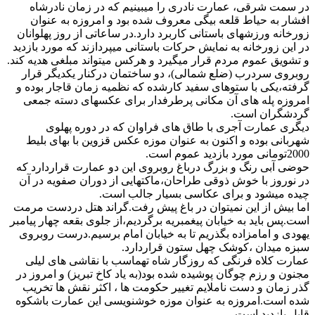
در سمت شرقی، عمارت نادری را میبینیم که در زمان نادرشاه
افشار به حیاط قلعه بیگی معروف شده بود و امروزه به عنوان
زورخانه ورزشهای باستانی کاربرد دارد.در ساعاتی از روز پهلوانان
در این زورخانه به نمایش حرکات باستانی میپردازند که مورد بازدید
و تشویق عموم مردم قرار میگیرد و هرکس میتواند مبلغی هدیه کند.
روبروی سردرب (ضلع شمالی)، دو ساختمان درکنار یکدیگر قرار
گرفته،یکی با ستوهای سفید کارشده که نظمیه زمان قاجار بوده و
امروزه پله های آن مکانی پرطرفدار برای عکسهای دسته جمعی
گردشگران است.
دیگری عمارت آجری با طاق های فراوان که در دوره پهلوی
شهربانی بوده و اکنون به عنوان موزه عکس قزوین با بهای بلیط
2000تومانی مورد بازدید عموم است.
حوضی آبی رنگ و بزرگ درباغ روبروی این دو عمارت قراردارد که
در نوروز با خوش ذوقی طراحان،ماکتهایی از دوران صفویه در آن
چیده میشود و برای عکاسی بسیار جالب است.
اما بیش از این نمیتوان در باغ پیش رفت.گراند هتل دردست مرمت
است.پس باید به خیابان پیغمبریه برگردیم،از جلوی بقعه چهار پیامبر
یهودی و امامزاده بگذریم تا به خیابان امام برسیم.درست روبروی
سبزه میدان ،کوشک چهل ستون قراردارد.
عمارت کلاه فرنگی که روزگار شاه تهماسب با نقاشی های لیلی
مجنون و رزم چوگان پوشیده شده بود(به یاد کاخ تبریز) و امروز در
گذر زمان و دست ناملایم تغییر حکومت ها ، اکثر نقش ها تخریب
شده است.امروزه به عنوان موزه خوشنویسی این عمارت باشکوه
قابل بازدید است.