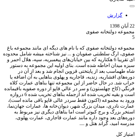
گزارش
22 آبان 1398
مجموعه دولتخانه صفوی
5
مجموعه دولتخانه صفوی که با نام های دیگه ای مانند مجموعه باغ
صفوی، ارگ سلطنتی صفویان و ... نیز شناخته میشه شامل محدوده
ای تقریبا 6 هکتاریه که بین خیابان‌های پیغمبریه، سپه، هلال احمر و
سبزه میدان احاطه شده است. بنای اولیه این مجموعه به دستور
شاه طهماسب بعد از پایتختی قزوین انجام شد و بعد از آن در
دوره‌های افشاریه، زندیه، قاجاریه و پهلوی بناهایی به آن اضافه یا
خراب شد. در حال حاضر از این مجموعه تنها بناهای عمارت کلاه
فرنگي (کاخ چهلستون) و سر در عالي قاپو از دوره صفویه باقیمانده
است و بقیه تخریب شده اند ازجمله بناهای تخریب شده 6 دروازه
ورود به مجموعه (اکنون فقط سردر عالی قاپو باقی مانده است)،
عمارت نادری، میدان بزرگ شهر، دیوان‌خانه­ ها، عمارات جهان‌نما،
استخر بزرگ و برج کبوتر است اما بناهای دیگری نیز مربوط به
دوره‌های بعد وجود داره مانند عمارت قاجاری، عمارت پهلوی،
مدرسه امید، گراند هتل و ....
امتیاز کل