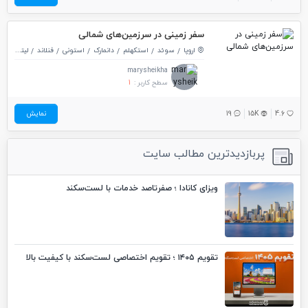
سفر زمینی در سرزمین‌های شمالی
اروپا
سوئد
استکهلم
دانمارک
استونی
فنلاند
لیتوانی
marysheikha
سطح کاربر :
1
4.6
15K
19
نمایش
پربازدیدترین مطالب سایت
ویزای کانادا ؛ صفرتاصد خدمات با لست‌سکند
تقویم ۱۴۰۵ ؛ تقویم اختصاصی لست‌سکند با کیفیت بالا