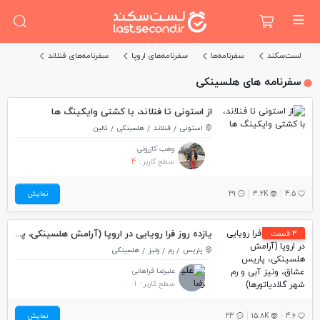
لست‌سکند
سفرنامه‌ها
سفرنامه‌های اروپا
سفرنامه‌های فنلاند
سفرنامه های هلسینکی
از استونی تا فنلاند، با کشتی وایکینگ ها
استونی
فنلاند
هلسینکی
تالین
وهب کازرونی
سطح کاربر :
4
4.5
3.2K
29
نمایش
یازده روز فرا رویایی در اروپا (آرامش هلسینکی، پاریس عشاق، ونیز آبی و رم شهر گلادیاتورها)
3 قسمت
پاریس
رم
ونیز
هلسینکی
علیرضا فراهانی
سطح کاربر :
1
4.6
15.8K
23
نمایش